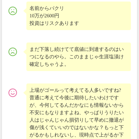
さらに値下がりする可能性があるかもしれません。
名前からパクリ
10万が2600円
投資はリスクあります
2020年06月01日
5月30日にBKEXへ上場！
5月30日、リップルアルファが海外取引所BKEXに上場
まだ下落し続けてて底値に到達するのはい
しました。
つになるのやら。このままじゃ生涯塩漬け
確定しちゃうよ。
【速報】リップルアルファ(XLA)が上場
ICO価格 0.2円
上場がゴールって考えてる人多いですね?
現在価格 0.13円
普通に考えて今後に期待したいわけです
上場直後に一瞬10.67円まで吹き上げ、現在は
が、今何してるんだかなにも情報ないから
ICO価格から35%ダウンの状況
不安にもなりますよね、やっぱりうりたい
https://t.co/NUYY55hP0U
人はじゃんじゃん損切りして早めに撤退が
pic.twitter.com/uGIhbK1WZe
傷が浅くていいのではないかな？もっと下
— アンゴロウ@暗号資産 (@angorou7)
May 30,
がるかもしれないし、現時点で上がるか下