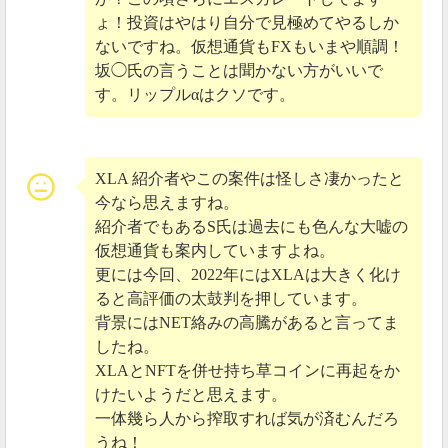
ょ！投資はやはり自分で見極めてやるしか
ないですね。仮想通貨もFXもいまや順調！
坂◯氏の言うことは聞かない方がいいで
す。リップルαはクソです。
まだまだ価格が下げ止まる様子すらない状況です。
XLA 紹介者やこの案件は怪しさ凄かったと
今なら思えますね。
2020年07月07日
紹介者でもあるS氏は過去にも色んな大嘘の
仮想通貨も案内していますよね。
3か所で同時上場後に暴落
更には今回、2022年にはXLAは大きく化け
6月30日、リップルアルファは3か所の取引所で同時に
ると高評価の太鼓判を押しています。
上場しました。
背景にはNET絡みの高騰があると言ってま
したね。
下記が上場した取引所です。
XLAとNFTを併せ持ち草コインに再起をか
けたいようだと思えます。
・WhiteBIT（欧州）
一体幾ら人から搾取すれば気が済むんだろ
・WBF（シンガポール）
うね！
・BVNEX（ベトナム）