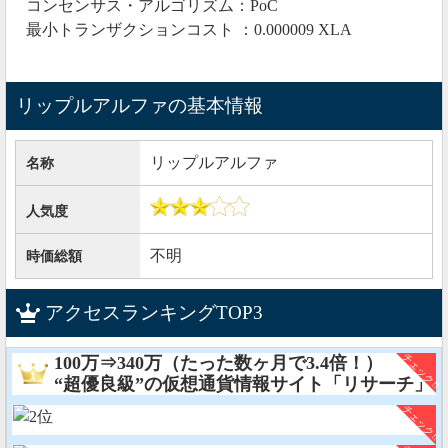
コンセンサス・アルゴリズム：PoC
— Tmy@夢は家族で海外移住!クロスエクスチェ
最小トランザクションコスト ：0.000009 XLA
ンジ/koindex/InnerOrigin代理店 (@Tmy292928)
August 25, 2020
リップルアルファの基本情報
ただ、今のところ価格が下がり続けているのが気がか
りです。
リップルアルファ
名称
人気度
不明
時価総額
アクセスランキングTOP3
100万⇒340万（たった数ヶ月で3.4倍！）
“超優良級”の仮想通貨情報サイト「リサーチ」
もし90日間ロックしても価格が10％下がっていたら損