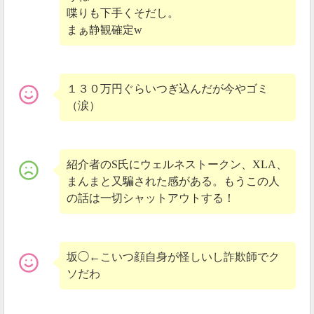
喋りも下手くそだし。
こちらに上場した後、リップルアルファは3分の1に暴
まぁ静観確定w
落しています。
１３０万円ぐらいつぎ込んだが今やゴミ
（涙）
紹介者のS氏にウェルネストークン、XLA、
まんまと又騙された感がある。もうこの人
の話は一切シャットアウトする！
坂◯←こいつ顔自身が怪しいし詐欺師でク
さらに、出来高は以前と比べても10分の1以下になって
ソだわ
います。
出来高は未来の価格を教えてくれる指標の1つなので、