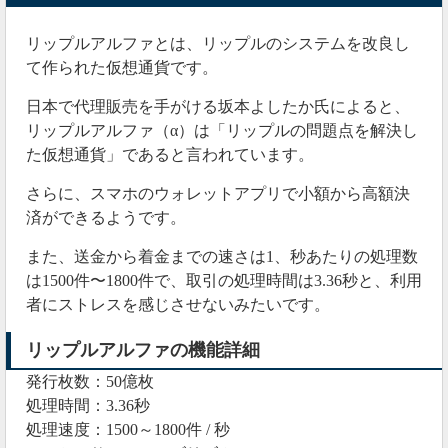
毎月500％超えの仮
今すぐ利益を出したいのなら、
想通貨を配信
してくれる投資サービスを使った方が
リップルアルファとは
、リップルのシステムを改良し
良いでしょう。
て作られた仮想通貨です。
日本で代理販売を手がける坂本よしたか氏によると、
2020年08月27日
リップルアルファ（α）
は「リップルの問題点を解決し
た仮想通貨」であると言われています。
90日間ロックで10％のリターン
さらに、スマホのウォレットアプリで小額から高額決
リップルアルファは90日間ロックで10％のリターンが
済ができるようです。
もらえます。
また、送金から着金までの速さは1、秒あたりの処理数
【リップルアルファ（XLA）】SP
は1500件〜1800件で、取引の処理時間は3.36秒と、利用
者にストレスを感じさせないみたいです。
🔸XLAを90日間ロックすると
XLA10％獲得🔸
リップルアルファの機能詳細
💡今ならお得に購入可能💡
発行枚数：50億枚
⬇️参加はコチラから⬇️
https://t.co/p4mCMizKgn
処理時間：3.36秒
処理速度：1500～1800件 / 秒
#BTC#ETH#XRP#XLA#cryptocurrency
#CRYPTO_Vict