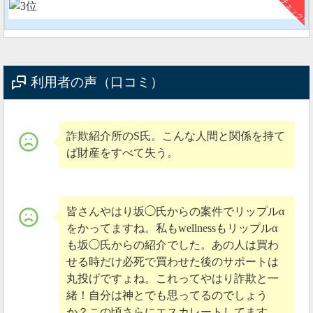
失が出ます。
2020年08月06日
は8月8日にバーン実施予定
利用者の声（口コミ）
リップルアルファは8月8日にバーン（焼却）が実施さ
れる予定です。
詐欺紹介所のS氏。こんな人間と関係を持て
https://twitter.com/vlo_olvlp_qlv/status/1291160943846666245
ば財産をすべて失う。
7月にもバーン（焼却）は行われていましたが、価格に
影響はありません。
皆さんやはり坂◯氏からの案件でリップルα
をかってますね。私もwellnessもリップルα
も坂◯氏からの紹介でした。あの人は買わ
せる時だけ必死で買わせた後のサポートは
丸投げですょね。これってやはり詐欺と一
緒！自分は神とでも思ってるのでしょう
か？この頃さらにエスカレートしてます