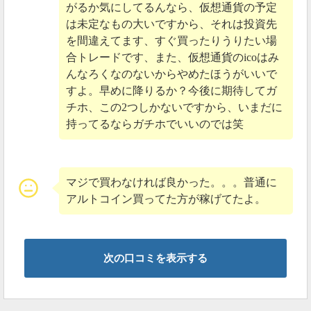
2020
がるか気にしてるんなら、仮想通貨の予定
は未定なもの大いですから、それは投資先
を間違えてます、すぐ買ったりうりたい場
新規上場で爆上げならず、現在はICO価格から35%ダウ
合トレードです、また、仮想通貨のicoはみ
ンしています。
んなろくなのないからやめたほうがいいで
すよ。早めに降りるか？今後に期待してガ
2020年05月28日
チホ、この2つしかないですから、いまだに
持ってるならガチホでいいのでは笑
取引所bitrueにて上場廃止
リップルアルファがbitrueで上場廃止となりました。
マジで買わなければ良かった。。。普通に
bitrue上場廃止が決まっても上がり続けるリップ
アルトコイン買ってた方が稼げてたよ。
ルアルファ
こいつが本物のリップルだ
pic.twitter.com/NiulsrVO8v
次の口コミを表示する
— ヒデさん (@HIDECHONPTR)
May 27, 2020
bitrueへの上場が発表されてから、たったの3日で上場