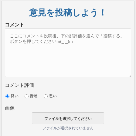
廃止になっています。
意見を投稿しよう！
おそらくリップルアルファが詐欺ではないかという噂
が流れ、上場廃止に追い込まれてしまったのでしょ
コメント
う。
ただ、5月30日にはBkexへの上場が予定されています。
リップルアルファの話が出た時には笑ったもの
ですが、上場までもってこれたのは驚きです
ね。
ripple社との関わりが強いBitureへの上場が話題に
コメント評価
なっていますが、取引所出来高としてはTOP10
に入る規模のBkexへの上場の方が個人的にはび
良い
普通
悪い
っくりですね。
画像
>>
— FX Uki (@7shou7kin)
May 26, 2020
ファイルが選択されていません
今度こそきちんと予定通りに上場して欲しいですね。