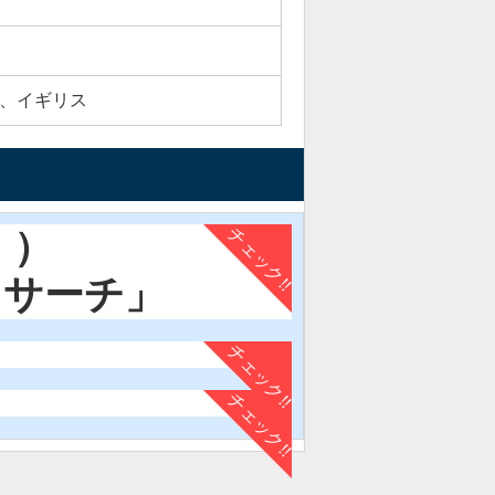
8HL、イギリス
！）
リサーチ」