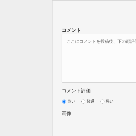
コメント
コメント評価
良い
普通
悪い
画像