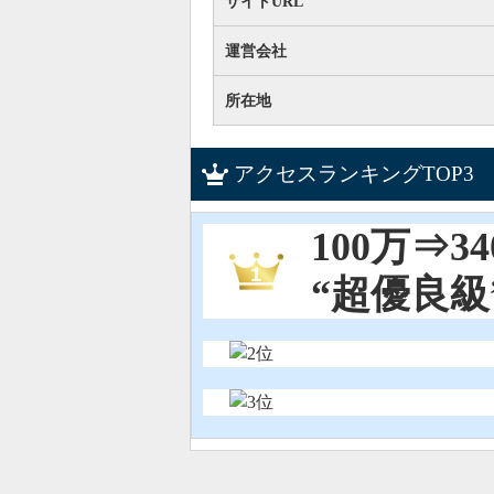
サイトURL
運営会社
所在地
アクセスランキングTOP3
100万⇒
“超優良