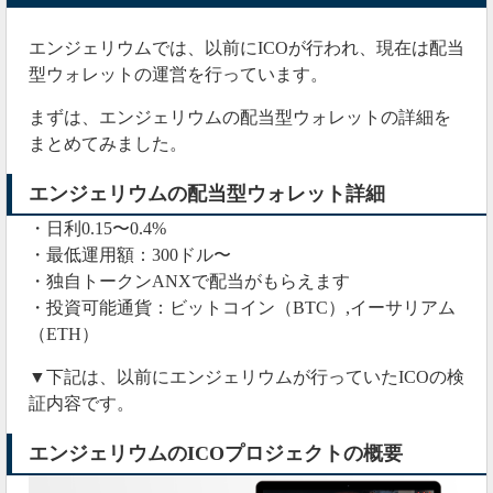
しておきましょう。
エンジェリウムでは、以前にICOが行われ、現在は配当
まだ以前のプロジェクトがまともに進んでいないの
型ウォレットの運営を行っています。
に、新しいプロジェクトを進めている暇があるのでし
ょうか。
まずは、エンジェリウムの配当型ウォレットの詳細を
まとめてみました。
今回も中途半端に終わりそうな予感しかありません。
エンジェリウムの配当型ウォレット詳細
1週間で8倍を達成
今すぐ稼ぎたいのなら、
できる
・日利0.15〜0.4%
投資に乗り換えた方が稼げるでしょう。
・最低運用額：300ドル〜
・独自トークンANXで配当がもらえます
2020年01月27日
・投資可能通貨：ビットコイン（BTC）,イーサリアム
新コンテンツ公開するが、全ユーザーは爆損か？
（ETH）
▼下記は、以前にエンジェリウムが行っていたICOの検
現在、エンジェリウムでは新しいコンテンツを続々と
証内容です。
リリースさせています。
今回は、XWISH（エックスウィッシュ）というクラウ
エンジェリウムのICOプロジェクトの概要
ドファンディングのサービスをリリースさせるみたい