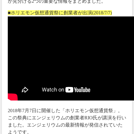
か見分ける
2
つの重要な情報をまとめました。
■ホリエモン仮想通貨祭に創業者が出演(2018/7/7)
ちなみに、KYC（本人確認）を行うことによって、出
金額の上限を引き上げることが出来ます。
▼KYC未承認時
・2,000ドル/日
・10,000ドル/月
▼KYC承認時
・50,000ドル/日
・200,000ドル/月
最大で1日500万円しか出金できなくなりましたが、こ
の程度なら問題なさそうですね。
2019年08月23日
2018年7月7日に開催した「ホリエモン仮想通貨祭」。
この祭典にエンジェリウムの創業者RIO氏が講演を行い
9月にカンファレンスを開催
ました。エンジェリウムの最新情報が発信されていた
エンジェリウムでは、2019年9月23日にお台場でカンフ
ようです。