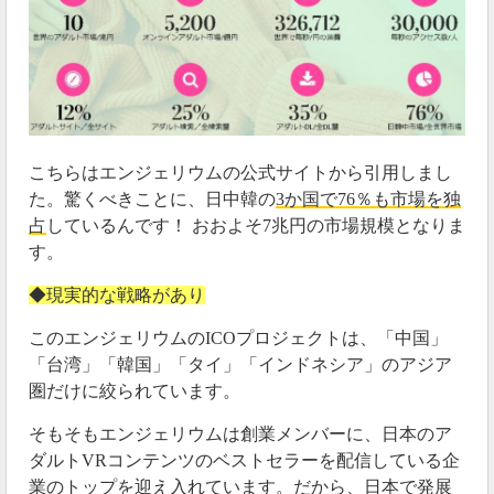
・ANLがいまだに取引所に上場していない
・ANXは最低価格0.01ドルに張り付いたまま3週
間以上経過している
といったことから厳しい状況ですが、ホルダー
の方はエンジェリウム取引所にANLを反映させ
る手続きをお忘れなく！
こちらはエンジェリウムの公式サイトから引用しまし
た。驚くべきことに、日中韓の
3か国で76％も市場を独
— 阿部悠人-初心者でも稼げる仮想通貨最新情報
占
しているんです！ おおよそ7兆円の市場規模となりま
をお届け (@abeyutos)
January 23, 2020
す。
・ICOでトークンセールが行われたANLは、未だに取
◆現実的な戦略があり
引所に上場していない。
このエンジェリウムのICOプロジェクトは、「中国」
・ウォレットの配当報酬のANXは、上場できたが最低
「台湾」「韓国」「タイ」「インドネシア」のアジア
価格0.01ドルに張り付いたまま3週間以上経過してい
圏だけに絞られています。
る。
そもそもエンジェリウムは創業メンバーに、日本のア
この状況が続いてしまうと、エンジェリウムに投資し
ダルトVRコンテンツのベストセラーを配信している企
た
全ユーザーが損する
結果に陥るかもしれませんね。
業のトップを迎え入れています。だから、
日本で発展