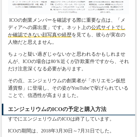
今後も最新情報を随時更新していきます。
ICOの創業メンバーを確認する際に重要な点は、「メ
2019年07月18日
ディアへの露出度」です。ネット上の
公式サイトでし
テザー（USDT）の対応開始
か確認できない顔写真や経歴
を見ても、彼らが実在の
人物だと思えません。
エンジェリウムでは、テザー（USDT）の取り扱いが
始まりました。
ちょっと疑い過ぎじゃないかと思われるかもしれませ
んが、ICOの場合は80％近くが詐欺案件ですから、それ
ただ、今回採用されたテザー（USDT）はOmniベース
だけ注意深くなる必要があります。
で、出金先となるバイナンスやフオビではイーサリア
ムベースです。
その点、エンジェリウムの創業者が「ホリエモン仮想
通貨祭」に登場し、その姿がYouTubeで挙げられている
ことで、信憑性が高まりました。
#エンジェリウム
USDT対応開始。
エンジェリウムの
ICOの予定
と購入方法
OmniベースのUSDT
https://t.co/HfktQJEnu8
すでにエンジェリウムのICOは終了しています。
— ビットコイン予備校 (@bitcoin16school)
July 18,
2019
ICOの期間は、2018年3月30日～7月31日でした。