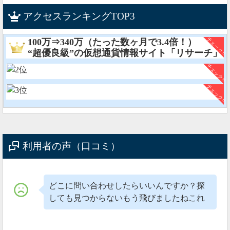
です。
アクセスランキングTOP3
以前のICOみたいに中途半端に終わらないで欲しいで
100万⇒340万（たった数ヶ月で3.4倍！）
すね。
“超優良級”の仮想通貨情報サイト「リサーチ」
また最近では出金停止となる配当型ウォレットが多
く、入金には高いリスクが伴います。
利用者の声（口コミ）
どこに問い合わせしたらいいんですか？探
しても見つからないもう飛びましたねこれ