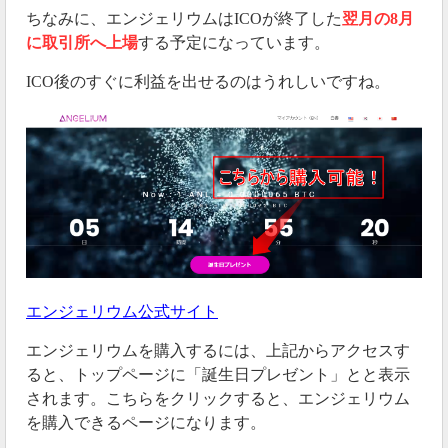
ちなみに、エンジェリウムはICOが終了した
翌月の8月
つまりエンジェリウムは、あまり取り扱いのないテザ
に取引所へ上場
する予定になっています。
ー（USDT）の取り扱いをスタートさせたということ
になります。
ICO後のすぐに利益を出せるのはうれしいですね。
2019年07月11日
今後、自社取引所を設立する予定
今後、エンジェリウムは自社の取引所を設立する予定
のようです。
#エンジェリウム
ウォレット
エンジェリウム公式サイト
0.01ドル換算でDROPされているANXは、第2フ
ェーズでローンチする自社取引所では0.01ドル以
エンジェリウムを購入するには、上記からアクセスす
下では売れない仕様を実装し資産の下落を防ぎ
ると、トップページに「誕生日プレゼント」とと表示
ます。
されます。こちらをクリックすると、エンジェリウム
を購入できるページになります。
つまり下落を恐れ慌てて売らなくていいって事‼️