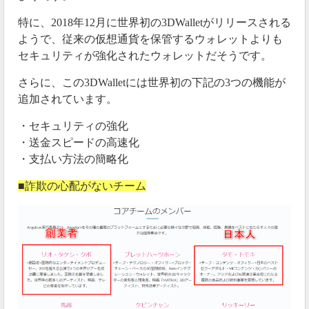
ァレンスを開催する予定です。
特に、2018年12月に世界初の3DWalletがリリースされる
ようで、従来の仮想通貨を保管するウォレットよりも
#エンジェリウム
セキュリティが強化されたウォレットだそうです。
・ANGELIUM Conference Tokyo
2019『HEAVENS DAY』
さらに、この3DWalletには世界初の下記の3つの機能が
・日時：2019年9月23日（月曜/祝日）
追加されています。
・時間：15時開場/15時30分開演
・セキュリティの強化
・場所：ユナイテッドシネマAQUA CITYお台場
・送金スピードの高速化
(東京都港区台場1-7-1)
・支払い方法の簡略化
・席数：608席限定
※Eチケットをお持ちの方のみ参加
■詐欺の心配がないチーム
https://t.co/s5eJzuzVxo
— ビットコイン予備校 (@bitcoin16school)
August
23, 2019
今回のカンファレンスでは、どのような情報が出てく
るのでしょうか。