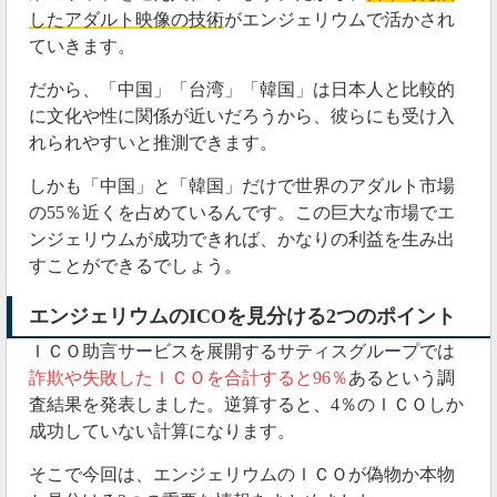
したアダルト映像の技術
がエンジェリウムで活かされ
ていきます。
2019年12月04日
だから、「中国」「台湾」「韓国」は日本人と比較的
12月上旬に出金制限
に文化や性に関係が近いだろうから、彼らにも受け入
エンジェリウムでは
12月上旬に出金制限
がかかり、多
れられやすいと推測できます。
くの仮想通貨を出金できなくなるようです。
しかも「中国」と「韓国」だけで世界のアダルト市場
の55％近くを占めているんです。この巨大な市場でエ
#エンジェリウム
#angelium
ンジェリウムが成功できれば、かなりの利益を生み出
・12月上旬よりKYCにて出金額の引き上げが可
すことができるでしょう。
能
エンジェリウムの
ICO
を見分ける
2
つのポイント
・2段階認証/取引パスワード変更の推奨
・XWISHサービス及びXLOVEが12月中に公開予
ＩＣＯ助言サービスを展開するサティスグループでは
定
詐欺や失敗したＩＣＯを合計すると
96
％
あるという調
・年内に秋葉原に巨大広告掲載予定（遅延中）
査結果を発表しました。逆算すると、
4
％のＩＣＯしか
https://t.co/YgopmNJsgm
成功していない計算になります。
— ビットコイン予備校 (@bitcoin16school)
そこで今回は、エンジェリウムのＩＣＯが偽物か本物
December 1, 2019