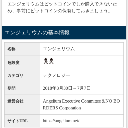
ただいま某国において取引所の認可手続き中❣️
エンジェリウムはビットコインでしか購入できないた
め、事前にビットコインの保有しておきましょう。
— Kakigori (@Kakigori7036442)
July 10, 2019
その取引所で「ANX」と「ANL」を取引できるように
エンジェリウムの基本情報
なってくれたら良いですね。
エンジェリウム
名称
2019年06月25日
エンジェリウムが配当型ウォレットを始めた
危険度
去年から上場すると言われながら、ずっと上場できて
テクノロジー
カテゴリ
いなかったエンジェリウムが
なぜか配当型ウォレット
を始める
ことになりました。
2018年3月30日～7月7日
期間
https://twitter.com/ewJmVmOhYvAL2Vu/status/114273044166
Angelium Executive Committee＆NO BO
運営会社
RDERS Corporation
この配当型ウォレットでは、独自トークンの「ANX」
が配当としてもらえます。
https://angelium.net/
サイトURL
これはICO時に配布された「ANL」とは違うトークン