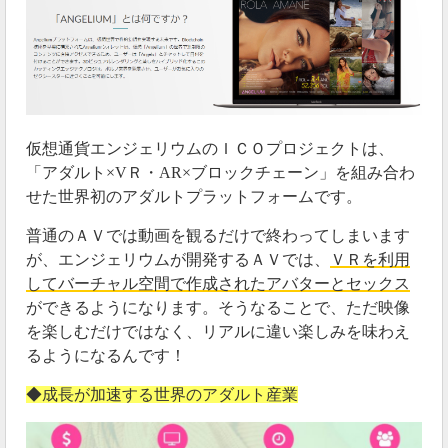
です。
#エンジェリウム
#取引所
#加藤紗里
・現在ANXの売却は難しい状況
■コンテンツリリース
仮想通貨エンジェリウムのＩＣＯプロジェクトは、
・コミュニケーションツールとXWISH（クラウ
「アダルト×VＲ・AR×ブロックチェーン」を組み合わ
ドファンディング型）
https://t.co/BmdQEKIINR
せた世界初のアダルトプラットフォームです。
pic.twitter.com/b5XGC5WZDI
— ビットコイン予備校 (@bitcoin16school)
January
普通のＡＶでは動画を観るだけで終わってしまいます
26, 2020
が、エンジェリウムが開発するＡＶでは、
ＶＲを利用
してバーチャル空間で作成されたアバターとセックス
ができるようになります。そうなることで、ただ映像
コンテンツ自体は徐々に進んでいるようですが、肝心
を楽しむだけではなく、リアルに違い楽しみを味わえ
なエンジェリウムのICOと配当型ウォレットに関して
るようになるんです！
は
停滞
しています。
◆成長が加速する世界のアダルト産業
#ANGELIUM
（
#エンジェリウム
）は、日利
0.15〜0.4%の配当型ウォレット。