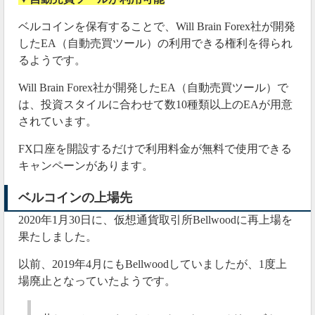
で、試すならこちらもした方が良いと思います
https://t.co/2BsmqPTWQC
ベルコインを保有することで、Will Brain Forex社が開発
したEA（自動売買ツール）の利用できる権利を得られ
— 親善大使 (@besting_crypto)
February 17, 2020
るようです。
なぜわざわざお問い合わせフォームに連絡を入れない
Will Brain Forex社が開発したEA（自動売買ツール）で
と出金できないのか不思議ですね。
は、投資スタイルに合わせて数10種類以上のEAが用意
されています。
2020年02月18日
FX口座を開設するだけで利用料金が無料で使用できる
キャンペーンがあります。
昨日からbellwoodがメンテナンス
ベルコインの上場先
2020年2月17日からbellwoodがメンテナンスに突入しま
した。
2020年1月30日に、仮想通貨取引所Bellwoodに再上場を
果たしました。
以前、2019年4月にもBellwoodしていましたが、1度上
場廃止となっていたようです。