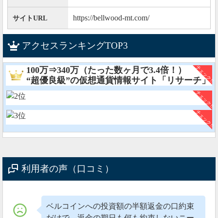
ね。
https://bellwood-mt.com/
サイトURL
ただ、2月末には0.1BTC以下の出金が可能になると言
われています。
アクセスランキングTOP3
2020年02月06日
100万⇒340万（たった数ヶ月で3.4倍！）
“超優良級”の仮想通貨情報サイト「リサーチ」
現在は出金できない状況
メンテナンスが終了後、ベルコインのbellwood取引所
から
仮想通貨を出金できない
状況が続いています。
https://twitter.com/HwQldHMkhD/status/1224677235983994880
いつになったら出金が再開するのか気になりますね。
利用者の声（口コミ）
ちなみに、現時点ではベルコイン側はいつ出金できる
ようになるのか何も語っていません。
マイナーな仮想通貨や取引所では
詐欺まがいのトラブ
ベルコインへの投資額の半額返金の口約束
ルが多発
するので、稼ぎたいのなら主要通貨や大手取
だけで、返金の期日も何も約束しないニー