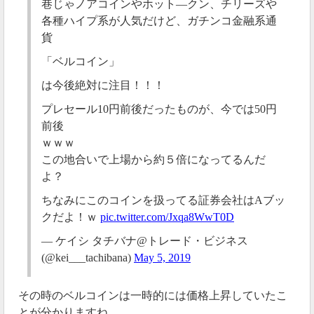
巷じゃノアコインやホット―クン、チリーズや
各種ハイプ系が人気だけど、ガチンコ金融系通
貨
「ベルコイン」
は今後絶対に注目！！！
現状、いつメンテナンスが終了するか発表されていま
せん。
プレセール10円前後だったものが、今では50円
前後
そもそもベルコインはbellwoodが発行しているトーク
ｗｗｗ
ンなので、いきなりのメンテナンスを連発して信用を
この地合いで上場から約５倍になってるんだ
失い、価格が下落しないかどうか気になりますね。
よ？
ちなみにこのコインを扱ってる証券会社はAブッ
2020年02月17日
クだよ！ｗ
pic.twitter.com/Jxqa8WwT0D
まったく取引が成立しない状況・・・
— ケイシ タチバナ@トレード・ビジネス
(@kei___tachibana)
May 5, 2019
ベルコインの取引板がまったく動かなくなり、出来高
が極小になりましたね。
その時のベルコインは一時的には価格上昇していたこ
https://twitter.com/crypto_nekochan/status/12292649998365777
とが分かりますね。