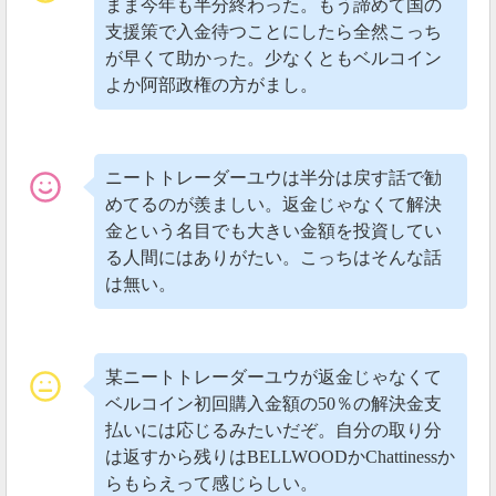
まま今年も半分終わった。もう諦めて国の
支援策で入金待つことにしたら全然こっち
上場して数時間で価格が6倍以上に急騰しているようで
が早くて助かった。少なくともベルコイン
す。
よか阿部政権の方がまし。
今後、価格がどうなるのか気になるところですね。
ニートトレーダーユウは半分は戻す話で勧
めてるのが羨ましい。返金じゃなくて解決
金という名目でも大きい金額を投資してい
る人間にはありがたい。こっちはそんな話
は無い。
某ニートトレーダーユウが返金じゃなくて
ベルコイン初回購入金額の50％の解決金支
払いには応じるみたいだぞ。自分の取り分
は返すから残りはBELLWOODかChattinessか
らもらえって感じらしい。