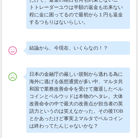
引所を利用すると良いかもしれませんね。
トトレーダーユウは半額の返金も出来ない
程に金に困ってるので最初から１円も返金
3週
さらに、どの仮想通貨を爆騰するのか知ることで
するつもりはないらしい。
間で資産を9倍に増やす
ことができる投資術があっ
たりします。
結論から、今現在、いくらなの！？
2020年01月31日
現在メンテナンス中
ベルコインが上場したBellwoodがメンテナンス中とな
日本の金融庁の厳しい規制から逃れる為に
り、一時的に取引することができなくなりました。
海外に逃げる仮想通貨が多い中、マルタ共
和国で業務改善命令を受けて撤退したベル
コインとベルウッドは本物のヘタレ。大体
ベルコイン、なんとか140円くらいで買えたけど
改善命令の中で最大の改善点が担当者の英
いつ売るか悩み中。
語力というのは笑えなかった。その後TOB
現在メンテ中で、メンテ明けから取引再開らし
とかあったけど事実上マルタでベルコイン
いけど、まだ買い入るかな？
は終わってたんじゃないかな？
欲出して売り時逃さんようにせねば
w
#BLL
#BELLWOOD
#仮想通貨