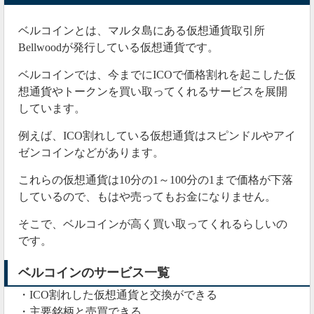
期待をしていますので
何も隠さず情報の提示をお願いしたいです。
#ベ
ベルコイン
とは、マルタ島にある仮想通貨取引所
ルコイン
#BLL
#BOSSC
#BellWood
Bellwoodが発行している仮想通貨です。
— 🍀STORY🚀🍀 (@NEM_FX)
March 16, 2020
ベルコインでは、今までにICOで価格割れを起こした仮
想通貨やトークンを買い取ってくれるサービスを展開
もう1か月間も音沙汰がない状況ですね。
しています。
このまま運営が飛んでしまい、ベルコインは無価値に
例えば、ICO割れしている仮想通貨はスピンドルやアイ
なってしまうのでしょうか。
ゼンコインなどがあります。
これらの仮想通貨は10分の1～100分の1まで価格が下落
2020年02月26日
しているので、もはや売ってもお金になりません。
Bellwoodは6月まで出金制限！
そこで、ベルコインが高く買い取ってくれるらしいの
です。
Bellwoodは2020年6月まで仮想通貨の出金制限をかける
と発表しました。
ベルコインのサービス一覧
https://twitter.com/bellchatty/status/1232268022946992128
・ICO割れした仮想通貨と交換ができる
・主要銘柄と売買できる
上記のツイートで出金開始の流れを詳しく説明してく