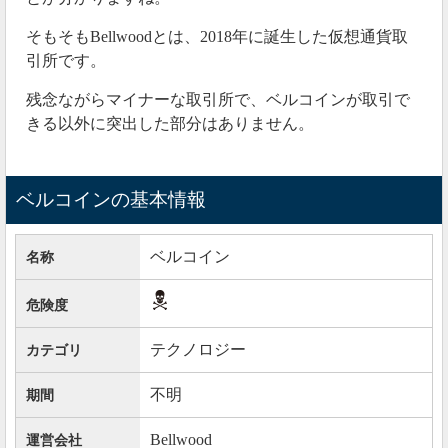
大口投資家が痺れを切らせた結果、暴落する可能性が
そもそもBellwoodとは、2018年に誕生した仮想通貨取
ありそうです。
引所です。
しかも今すぐに売ろうにも買い手がいないので、なか
残念ながらマイナーな取引所で、ベルコインが取引で
なか利確できないでしょう。
きる以外に突出した部分はありません。
2020年02月07日
ベルコインの基本情報
Bellwoodで出金が制限！
やっとbellwood取引所で出金ができるようになりまし
ベルコイン
名称
たが、
出金できる額には制限
があります。
危険度
0.1BTC〜1BTCまでです。
テクノロジー
カテゴリ
— たむけん@投資に夢中 (@tamu08)
February 6,
2020
不明
期間
まだ0.1BTC〜1BTCまでしか出金できないようです
Bellwood
運営会社