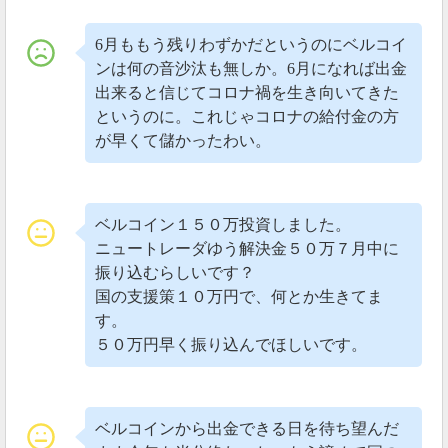
— てぃむ (@yBRA7TC875mJ2N0)
January 30,
6月ももう残りわずかだというのにベルコイ
2020
ンは何の音沙汰も無しか。6月になれば出金
出来ると信じてコロナ禍を生き向いてきた
ちなみに、ベルコインの価格はたったの数時間で最高
というのに。これじゃコロナの給付金の方
値900円から140円まで暴落しています。
が早くて儲かったわい。
2020年01月30日
短期間で6倍以上に急騰！
ベルコイン１５０万投資しました。
ニュートレーダゆう解決金５０万７月中に
本日、ベルコインが上場した仮想通貨取引所Bellwood
振り込むらしいです？
に再上場を果たしました。
国の支援策１０万円で、何とか生きてま
す。
もうそろそろ飛びそー😆
５０万円早く振り込んでほしいです。
あとベルコイン今日上場してもう
6倍以上か〜🐼
#BTC
— けん坊 (@kenbo_kab)
January 30, 2020
ベルコインから出金できる日を待ち望んだ