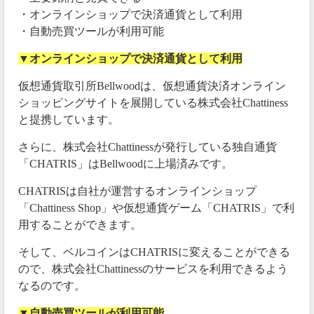
・オンラインショップで決済通貨として利用
れています。
・自動売買ツールが利用可能
ただ気になるのは、なぜ唐突に出金制限をかけたのか
▼オンラインショップで決済通貨として利用
ということです。
仮想通貨取引所Bellwoodは、仮想通貨決済オンライン
今後どうなるか予想すらできない仮想通貨より、これ
ショッピングサイトを展開している株式会社Chattiness
価格予想サイト
から数倍になる仮想通貨が分かる
を
と提携しています。
利用した方が堅実に稼げるかもしれません。
さらに、株式会社Chattinessが発行している独自通貨
2020年02月18日
「CHATRIS」はBellwoodに上場済みです。
bellwoodから出金する方法とは
CHATRISは自社が運営するオンラインショップ
「Chattiness Shop」や仮想通貨ゲーム「CHATRIS」で利
bellwoodから仮想通貨を出金する為には、取引所のお
用することができます。
問い合わせフォームから出金を催促する必要があるみ
たいです。
そして、ベルコインはCHATRISに変えることができる
ので、株式会社Chattinessのサービスを利用できるよう
なるのです。
ベルコイン出金出来た方はその取引所のwithdrow
ではなくこちらのフォームから申請してるの
▼自動売買ツールが利用可能