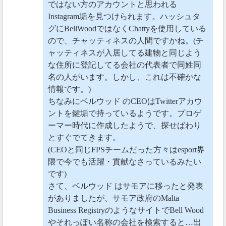
ではない方のアカウントと思われる
Instagram垢を見つけられます。ハッシュタ
グにBellWoodではなくChattyを使用している
ので、チャッティネスの人間ですかね。(チ
ャッティネスが入居してる建物と同じよう
な住所に登記してる会社の代表者で同姓同
名の人がいます。しかし、これは不確かな
情報です。)
ちなみにベルウッド のCEOはTwitterアカウ
ントを鍵垢で持っているようです。プロゲ
ーマー時代に作成したようで、探せばわり
とすぐでてきます。
(CEOと同じFPSチームだった方々はesport界
隈で今でも活躍・貢献なさっているみたい
です)
さて、ベルウッド はサモアに移ったと発表
がありましたが、サモア政府のMalta
Business RegistryのようなサイトでBell Wood
やそれっぽい名称の会社を検索すると…出