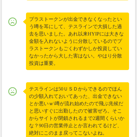
2019年05月23日
テスラインに迷惑行為が多発
プラストークンが出金できなくなったとい
う噂を耳にして、テスラインで大損した過
現在、
Tessline(テスライン)はTwitterで盛んに宣伝
されて
去を思いました。あれ以来HYIPには大きな
いますが、
迷惑行為が多発
しているようです。
金額を入れないように分散しているのでプ
ラストークンもごくわずかしか投資してい
#TESSLINE
#テスライン
#デスライン
なかったから大した害はない。やはり分散
投資は重要。
直近、迷惑行為に近い営業活動が多発している
ようで、テスラインの評判がすこぶる下がって
います。
僕はしっかり利益貰えたので感謝しているので
テスラインは50ＵＳＤからできるのでほん
すが、案件の評判下げるような営業は止めまし
の少額入れておいてあった、出金できない
ょうね。
とか悪いｗ\噂が流れ始めたので飛ぶ兆候だ
と思いすぐに出勤したので被害ぜろ。そこ
— えんあつ (@qxLsJ77nMDqA8Ar)
May 17, 2019
からサイトが閉鎖されるまで2週間くらいか
な？90日の営業停止とか言われてるけど、
具体的に、どのような迷惑行為に近い営業が行われて
絶対にこのまま戻ってこないよね。