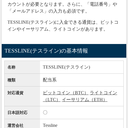
カウントが必要となります。さらに、「電話番号」や
「メールアドレス」の入力も必須です。
TESSLINE(テスライン)に入金できる通貨は、ビットコ
インやイーサリアム、ライトコインがあります。
TESSLINE(テスライン)の基本情報
TESSLINE(テスライン)
名称
先週からTESSLINE(テスライン)に投資していた仮想通
配当系
種類
貨が出金できない状況が続いていましたが、遂に飛ん
でしまった模様です。
ビットコイン（BTC）
ライトコイン
対応通貨
（LTC）
イーサリアム（ETH）
2019年06月05日
〇
日本語対応
現在、テスラインにアクセスできない状況が継続
Tessline
運営会社
2019年6月3日から現在まで、Tessline(テスライン)にア