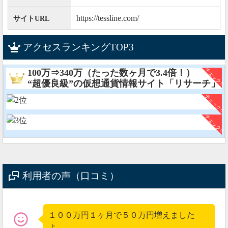
クセスできない状況が続いています。
https://tessline.com/
サイトURL
今朝になってテスラインにアクセスできない。
アクセスランキングTOP3
どうしたテスライン？
— のんぱぱ (@9f3r20ixX7rT1aD)
June 3, 2019
100万⇒340万（たった数ヶ月で3.4倍！）
“超優良級”の仮想通貨情報サイト「リサーチ」
その原因は、イタリア証券取引委員会にTessline(テスラ
イン)が行政指導されたからのようです。
高跳び疑惑の出ている
#テスライン
/
#tessline
です
が、リツイートの通り行政指導が入ったためア
クセス不能となっているようです。
私自身もイタリア証券取引委員会（CONSOB）
利用者の声（口コミ）
のホームページ（
https://t.co/JjeJYL3gYB
）より確
認しました。
従って「明日から再開する」という噂ツイート
１００万円１ヶ月で５０万円増えました
は嘘です。
https://t.co/41R5Fxsl7i
よ。