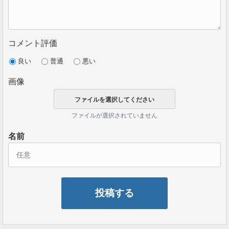
しかもお問い合わせをしても返事をしない、
不親切な
運営
を行っていました。
コメント評価
もともとTessline(テスライン)のようなハイプは
運営側
が稼いだら飛ぶ前提の投資案件
です。
良い
普通
悪い
お問い合わせをしても返答がないのは当然と言えるで
画像
しょう。
ファイルが選択されていません
2019年04月16日
名前
イタリアのメディアでTESSLINEは「詐欺」だと紹
介
TESSLINE(テスライン)がイタリアのメディアサイト
「Mercati24」で
詐欺だと紹介
されていました。