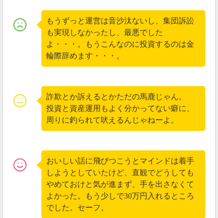
もうずっと運営は音沙汰ないし、集団訴訟
も実現しなかったし、最悪でした
よ・・・。もうこんなのに投資するのは金
輪際辞めます・・・。
詐欺とか訴えるとかただの馬鹿じゃん。
投資と資産運用もよく分かってない癖に、
日本語翻訳がないので何を話しているのか分かりませ
周りに釣られて吠えるんじゃねーよ。
んでした。
ただTessline(テスライン)のようなハイプでCEOが顔写
真だけではなく、動画まで出すのはかなり珍しいで
おいしい話に飛びつこうとマインドは着手
す。
しようとしていたけど、直観でどうしても
やめておけと気が進まず、手を出さなくて
また2019年5月10日には、ローマでTessline(テスライン)
よかった。もう少しで30万円入れるところ
のサミットもあったようです。
でした。セーフ。