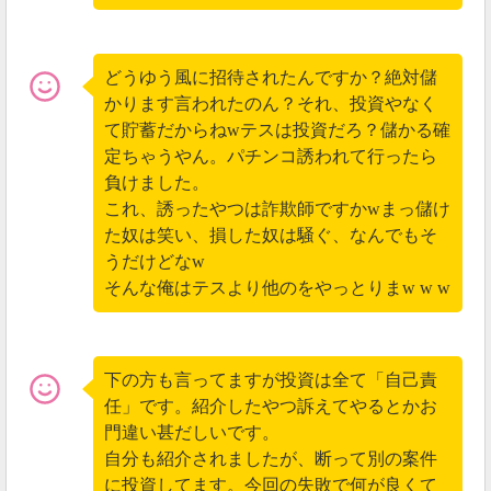
いるのか、説明されていませんでした。
ただTessline(テスライン)はMLM（マルチ商法）という
性質上、他人に紹介することで利益が発生するビジネ
どうゆう風に招待されたんですか？絶対儲
スの為、無理矢理に勧誘してくるケースが想像できま
かります言われたのん？それ、投資やなく
す。
て貯蓄だからねwテスは投資だろ？儲かる確
定ちゃうやん。パチンコ誘われて行ったら
負けました。
2019年05月09日
これ、誘ったやつは詐欺師ですかwまっ儲け
残高がいきなり消失
た奴は笑い、損した奴は騒ぐ、なんでもそ
うだけどなw
Tessline(テスライン)に仮想通貨を預けていたら、
いき
そんな俺はテスより他のをやっとりまw w w
なり残高が消失した
とのツイートがありました↓↓
下の方も言ってますが投資は全て「自己責
任」です。紹介したやつ訴えてやるとかお
門違い甚だしいです。
自分も紹介されましたが、断って別の案件
に投資してます。今回の失敗で何が良くて