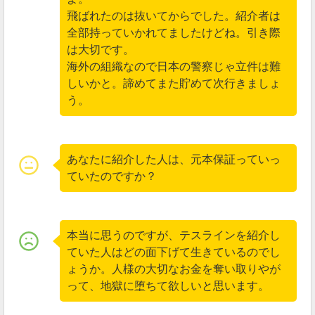
— マネーポリス (@C_C_Police)
June 4, 2019
飛ばれたのは抜いてからでした。紹介者は
全部持っていかれてましたけどね。引き際
は大切です。
果たして、Tessline(テスライン)はこのまま再開せず終
海外の組織なので日本の警察じゃ立件は難
わってしまうのか、復活するのか、新しい情報が出て
しいかと。諦めてまた貯めて次行きましょ
きたら随時更新していきます。
う。
2019年05月29日
テスラインのCEOが動画を投稿
あなたに紹介した人は、元本保証っていっ
ていたのですか？
Tessline(テスライン)のCEO兼共同創業者がYouTubeに動
画を投稿していました。
本当に思うのですが、テスラインを紹介し
ていた人はどの面下げて生きているのでし
ょうか。人様の大切なお金を奪い取りやが
って、地獄に堕ちて欲しいと思います。