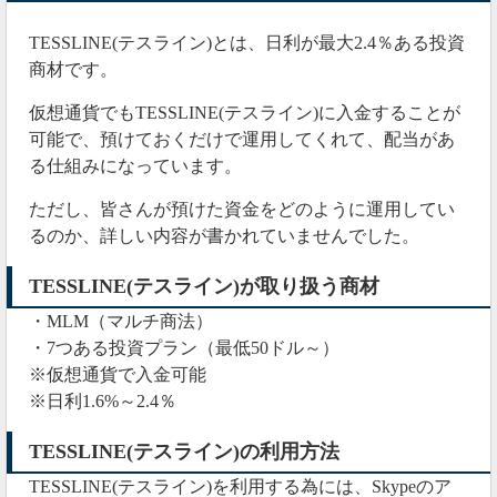
げるでしょう。
TESSLINE(テスライン)とは、日利が最大2.4％ある投資
しかも日本法人が運営しており、仮想通貨投資で分か
商材
です。
らないことがあれば、何でも相談に乗ってくれる頼も
しいサービスです。
仮想通貨でもTESSLINE(テスライン)に入金することが
可能で、預けておくだけで運用してくれて、配当があ
る仕組みになっています。
2019年06月11日
ただし、皆さんが預けた資金をどのように運用してい
TESSLINE(テスライン)が遂に飛んだ
るのか、詳しい内容が書かれていませんでした。
TESSLINE(テスライン)の公式サイトを確認してみたと
ころ、アクセスできない状況になっていました。
TESSLINE(テスライン)が取り扱う商材
・MLM（マルチ商法）
・7つある投資プラン（最低50ドル～）
※仮想通貨で入金可能
※日利1.6%～2.4％
TESSLINE(テスライン)の利用方法
TESSLINE(テスライン)を利用する為には、Skypeのア