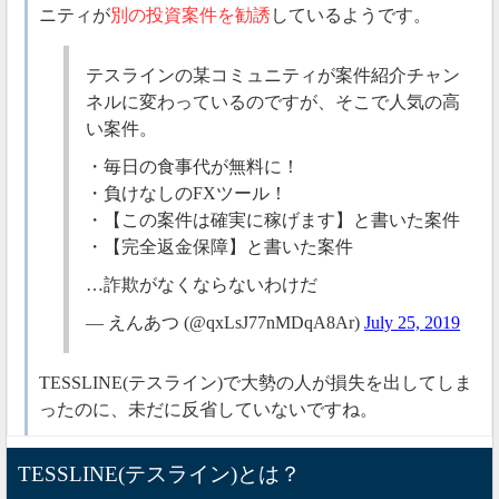
ニティが
別の投資案件を勧誘
しているようです。
テスラインの某コミュニティが案件紹介チャン
ネルに変わっているのですが、そこで人気の高
い案件。
・毎日の食事代が無料に！
・負けなしのFXツール！
・【この案件は確実に稼げます】と書いた案件
・【完全返金保障】と書いた案件
…詐欺がなくならないわけだ
— えんあつ (@qxLsJ77nMDqA8Ar)
July 25, 2019
TESSLINE(テスライン)で大勢の人が損失を出してしま
ったのに、未だに反省していないですね。
もし今後も仮想通貨で稼ぎたいのなら、
2か月で資産を
TESSLINE(テスライン)とは？
ビッグバンコイン
30倍
にしてくれた「
」の方が稼