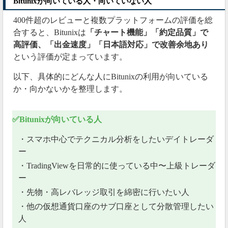
Bitunixが向いている人・向いていない人
400件超のレビューと複数プラットフォームの評価を総
合すると、Bitunixは
「チャート機能」「約定品質」で
高評価、「出金速度」「日本語対応」で改善余地あり
という評価が定まっています。
以下、具体的にどんな人にBitunixの利用が向いている
か・向かないかを整理します。
✅Bitunixが向いている人
・スマホ中心でテクニカル分析をしたいデイトレーダ
ー
・TradingViewを日常的に使っている中〜上級トレーダ
ー
・先物・高レバレッジ取引を綿密に行いたい人
・他の仮想通貨口座のサブ口座として分散管理したい
人