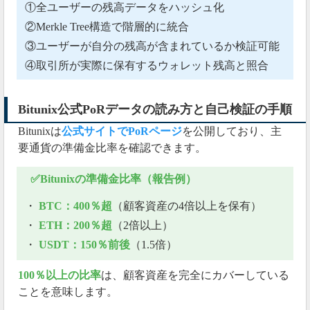
①全ユーザーの残高データをハッシュ化
②Merkle Tree構造で階層的に統合
③ユーザーが自分の残高が含まれているか検証可能
④取引所が実際に保有するウォレット残高と照合
Bitunix公式PoRデータの読み方と自己検証の手順
Bitunixは
公式サイトでPoRページ
を公開しており、主
要通貨の準備金比率を確認できます。
✅Bitunixの準備金比率（報告例）
・
BTC：400％超
（顧客資産の4倍以上を保有）
・
ETH：200％超
（2倍以上）
・
USDT：150％前後
（1.5倍）
100％以上の比率
は、顧客資産を完全にカバーしている
ことを意味します。