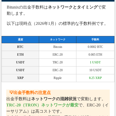
Bitunixの出金手数料は
ネットワークとタイミング
で変
動します。
以下は現時点（2026年1月）の標準的な手数料例です。
通貨
ネットワーク
手数料
BTC
Bitcoin
0.0002 BTC
ETH
ERC-20
0.005 ETH
USDT
TRC-20
1 USDT
USDT
ERC-20
10 USDT
XRP
Ripple
0.25 XRP
💡出金手数料の注意点
出金手数料は
ネットワークの混雑状況
で変動します。
TRC-20（TRON）ネットワークが最安
で、ERC-20（イ
ーサリアム）は高コストです。