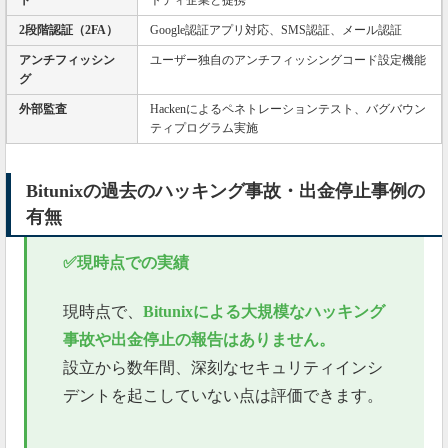
ト
トディ企業と提携
2段階認証（2FA）
Google認証アプリ対応、SMS認証、メール認証
アンチフィッシン
ユーザー独自のアンチフィッシングコード設定機能
グ
外部監査
Hackenによるペネトレーションテスト、バグバウン
ティプログラム実施
Bitunixの過去のハッキング事故・出金停止事例の
有無
✅現時点での実績
現時点で、
Bitunixによる大規模なハッキング
事故や出金停止の報告はありません。
設立から数年間、深刻なセキュリティインシ
デントを起こしていない点は評価できます。