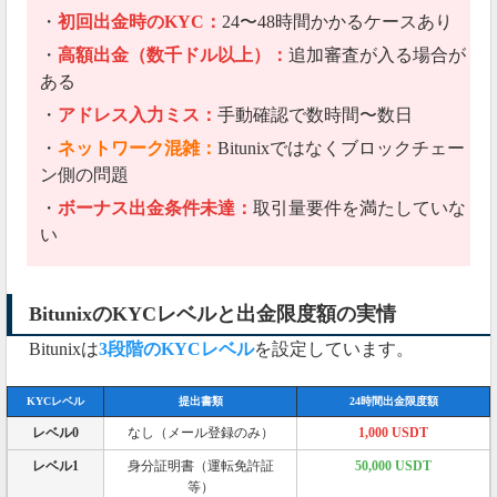
・
初回出金時のKYC：
24〜48時間かかるケースあり
・
高額出金（数千ドル以上）：
追加審査が入る場合が
ある
・
アドレス入力ミス：
手動確認で数時間〜数日
・
ネットワーク混雑：
Bitunixではなくブロックチェー
ン側の問題
・
ボーナス出金条件未達：
取引量要件を満たしていな
い
BitunixのKYCレベルと出金限度額の実情
Bitunixは
3段階のKYCレベル
を設定しています。
KYCレベル
提出書類
24時間出金限度額
レベル0
なし（メール登録のみ）
1,000 USDT
レベル1
身分証明書（運転免許証
50,000 USDT
等）