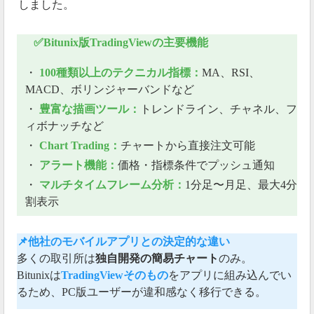
しました。
✅Bitunix版TradingViewの主要機能
・
100種類以上のテクニカル指標：
MA、RSI、
MACD、ボリンジャーバンドなど
・
豊富な描画ツール：
トレンドライン、チャネル、フ
ィボナッチなど
・
Chart Trading：
チャートから直接注文可能
・
アラート機能：
価格・指標条件でプッシュ通知
・
マルチタイムフレーム分析：
1分足〜月足、最大4分
割表示
📌他社のモバイルアプリとの決定的な違い
多くの取引所は
独自開発の簡易チャート
のみ。
Bitunixは
TradingViewそのもの
をアプリに組み込んでい
るため、PC版ユーザーが違和感なく移行できる。