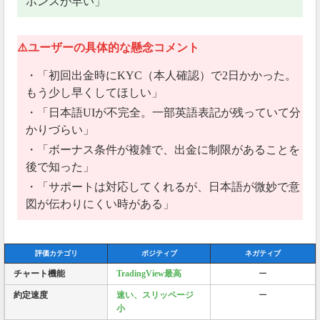
ポンスが早い」
⚠️ユーザーの具体的な懸念コメント
・「初回出金時にKYC（本人確認）で2日かかった。
もう少し早くしてほしい」
・「日本語UIが不完全。一部英語表記が残っていて分
かりづらい」
・「ボーナス条件が複雑で、出金に制限があることを
後で知った」
・「サポートは対応してくれるが、日本語が微妙で意
図が伝わりにくい時がある」
評価カテゴリ
ポジティブ
ネガティブ
チャート機能
TradingView最高
ー
約定速度
速い、スリッページ
ー
小