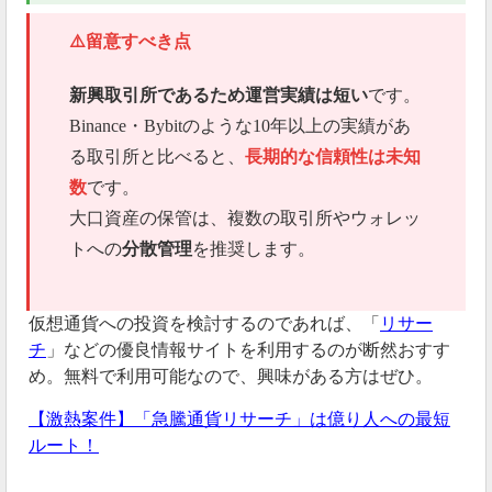
⚠️留意すべき点
新興取引所であるため運営実績は短い
です。
Binance・Bybitのような10年以上の実績があ
る取引所と比べると、
長期的な信頼性は未知
数
です。
大口資産の保管は、複数の取引所やウォレッ
トへの
分散管理
を推奨します。
仮想通貨への投資を検討するのであれば、「
リサー
チ
」などの優良情報サイトを利用するのが断然おすす
め。無料で利用可能なので、興味がある方はぜひ。
【激熱案件】「急騰通貨リサーチ」は億り人への最短
ルート！