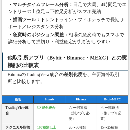
・
マルチタイムフレーム分析：
日足で大局、4時間足でエ
ントリーの上位足→下位足分析がスマホ完結
・
描画ツール：
トレンドライン・フィボナッチで長期サ
ポート／レジスタンス分析
・
急変時のポジション調整：
相場の急変時でもスマホで
詳細分析して損切り・利益確定が判断がしやすい
他取引所アプリ（Bybit・Binance・MEXC）との実
機能の比較表
BitunixのTradingView統合の
差別化度
を、主要海外取引
所と比較します。
機能
Bitunix
Binance
Bybit/MEXC
TradingView統
◯ 完全統合
△ 一部連携
△ 一部連携
合
（別アプリ必
（別アプリ必
要）
要）
テクニカル指標
100種類以上
20〜30種類
15〜25種類