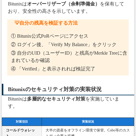
Bitunixは
オーバーリザーブ（余剰準備金）
を保有して
おり、安全性の高さを示しています。
💡自分の残高を検証する方法
① Bitunix公式PoRページにアクセス
② ログイン後、「Verify My Balance」をクリック
③ 自分のUID（ユーザーID）と残高がMerkle Treeに含
まれているか確認
④ 「Verified」と表示されれば検証完了
Bitunixのセキュリティ対策の実装状況
Bitunixは
多層的なセキュリティ対策
を実施していま
す。
対策項目
実装状況
コールドウォレッ
大半の資産をオフライン環境で保管。Cobo等のカス