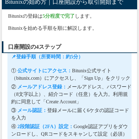
Bitunixの始め方｜口座開設から取引開始まで
Bitunixの登録は
5分程度で完了
します。
Bitunixを始める手順を順に解説します。
口座開設の4ステップ
📌登録手順（所要時間：約5分）
①
公式サイトにアクセス：
Bitunix公式サイト
（bitunix.com）にアクセスし、「Sign Up」をクリック
②
メールアドレス登録：
メールアドレス、パスワード
（8文字以上）、紹介コード（任意）を入力。利用規
約に同意して「Create Account」
③
メール認証：
登録メールに届く6ケタの認証コード
を入力
④
2段階認証（2FA）設定：
Google認証アプリをダウ
ンロードし、QRコードをスキャンして設定（必須）