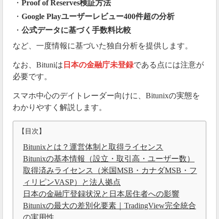
・
Proof of Reserves検証方法
・
Google Playユーザーレビュー400件超の分析
・
公式データに基づく手数料比較
など、一度情報に基づいた独自分析を提供します。
なお、Bituniは
日本の金融庁未登録
である点には注意が
必要です。
スマホ中心のデイトレーダー向けに、Bitunixの実態を
わかりやすく解説します。
【目次】
Bitunixとは？運営体制と取得ライセンス
Bitunixの基本情報（設立・取引高・ユーザー数）
取得済みライセンス（米国MSB・カナダMSB・フ
ィリピンVASP）と法人拠点
日本の金融庁登録状況と日本居住者への影響
Bitunixの最大の差別化要素｜TradingView完全統合
の実用性