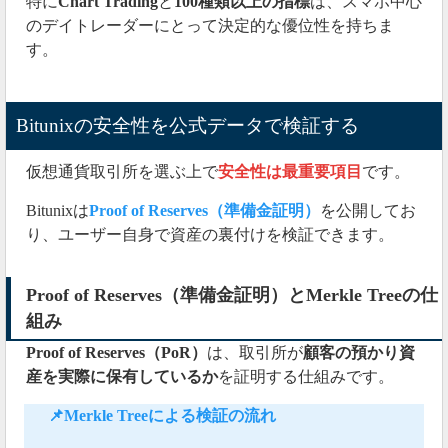
特に
Chart Trading
と
100種類以上の指標
は、スマホ中心
のデイトレーダーにとって決定的な優位性を持ちま
す。
Bitunixの安全性を公式データで検証する
仮想通貨取引所を選ぶ上で
安全性は最重要項目
です。
Bitunixは
Proof of Reserves（準備金証明）
を公開してお
り、ユーザー自身で資産の裏付けを検証できます。
Proof of Reserves（準備金証明）とMerkle Treeの仕
組み
Proof of Reserves（PoR）
は、取引所が
顧客の預かり資
産を実際に保有しているか
を証明する仕組みです。
📌Merkle Treeによる検証の流れ