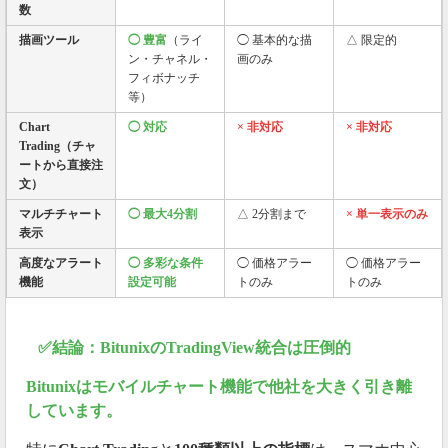
数
描画ツール
◯ 豊富
（ライ
◯ 基本的な描
△ 限定的
ン・チャネル・
画のみ
フィボナッチ
等）
Chart
◯ 対応
× 非対応
× 非対応
Trading（チャ
ートから直接注
文）
マルチチャート
◯ 最大4分割
△ 2分割まで
× 単一表示のみ
表示
高度なアラート
◯ 多彩な条件
◯ 価格アラー
◯ 価格アラー
機能
設定可能
トのみ
トのみ
✅結論：BitunixのTradingView統合は圧倒的
Bitunixはモバイルチャート機能で他社を大きく引き離
しています。