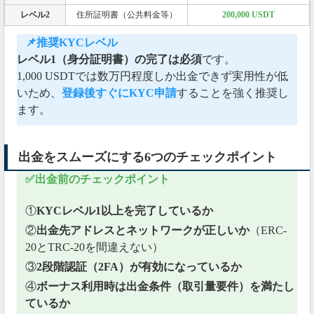
レベル2
住所証明書（公共料金等）
200,000 USDT
📌推奨KYCレベル
レベル1（身分証明書）の完了は必須
です。
1,000 USDTでは数万円程度しか出金できず実用性が低
いため、
登録後すぐにKYC申請
することを強く推奨し
ます。
出金をスムーズにする6つのチェックポイント
✅出金前のチェックポイント
①
KYCレベル1以上を完了しているか
②
出金先アドレスとネットワークが正しいか
（ERC-
20とTRC-20を間違えない）
③
2段階認証（2FA）が有効になっているか
④
ボーナス利用時は出金条件（取引量要件）を満たし
ているか