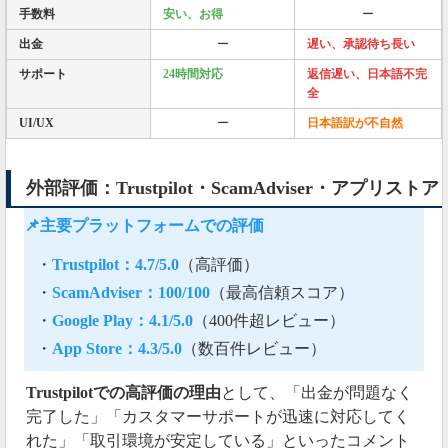
手数料
安い、お得
ー
出金
ー
遅い、承認待ち長い
サポート
24時間対応
返信遅い、日本語不完
全
UI/UX
ー
日本語訳が不自然
外部評価：Trustpilot・ScamAdviser・アプリストア
📌主要プラットフォームでの評価
・
Trustpilot：4.7/5.0
（高評価）
・
ScamAdviser：100/100
（最高信頼スコア）
・
Google Play：4.1/5.0
（400件超レビュー）
・
App Store：4.3/5.0
（数百件レビュー）
Trustpilotでの高評価の理由
として、「出金が問題なく
完了した」「カスタマーサポートが迅速に対応してく
れた」「取引環境が安定している」といったコメント