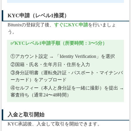
KYC申請（レベル1推奨）
Bitunixの登録完了後、
すぐにKYC申請
を行いましょ
う。
✅KYCレベル1申請手順（所要時間：3〜5分）
①アカウント設定 → 「Identity Verification」を選択
②国籍・氏名・生年月日・住所を入力
③身分証明書（運転免許証・パスポート・マイナンバ
ーカード）をアップロード
④セルフィー（本人と身分証を一緒に撮影）を提出 →
審査待ち（通常24〜48時間）
入金と取引開始
KYC承認後、入金して取引を開始できます。