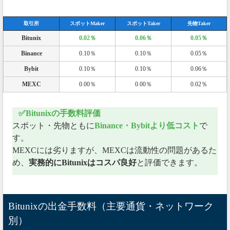
取引所
スポットMaker
スポットTaker
先物Taker
Bitunix
0.02％
0.06％
0.05％
Binance
0.10％
0.10％
0.05％
Bybit
0.10％
0.10％
0.06％
MEXC
0.00％
0.00％
0.02％
✅Bitunixの手数料評価
スポット・先物ともに
Binance・Bybitより低コスト
で
す。
MEXCには劣りますが、MEXCは流動性の問題があるた
め、
実務的にBitunixはコスパ良好
と評価できます。
Bitunixの出金手数料（主要通貨・ネットワーク
別）