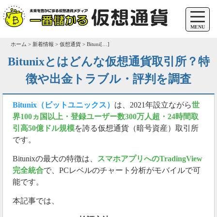
MENU
ホーム > 新着情報 > 仮想通貨 > Bituni[…]
Bitunixとはどんな仮想通貨取引所？特
徴や出金トラブル・評判を調査
Bitunix（ビットユニックス）
は、2021年設立ながら
世
界100ヵ国以上・登録ユーザー数300万人超・24時間取
引高50億ドル規模
を誇る仮想通貨（暗号資産）取引所
です。
Bitunixの最大の特徴は、
スマホアプリへのTradingView
完全統合
で、PCレベルのチャート分析がモバイルで可
能です。
本記事では、