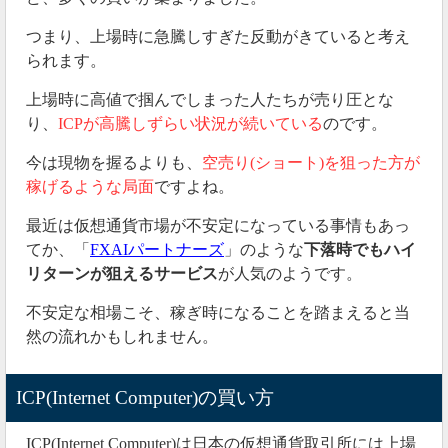
つまり、上場時に急騰しすぎた反動がきていると考え
られます。
上場時に高値で掴んでしまった人たちが売り圧とな
り、
ICPが高騰しずらい状況が続いている
のです。
今は現物を握るよりも、
空売り(ショート)を狙った方が
稼げるような局面
ですよね。
最近は仮想通貨市場が不安定になっている事情もあっ
てか、「
FXAIパートナーズ
」のような
下落時でもハイ
リターンが狙えるサービス
が人気のようです。
不安定な相場こそ、稼ぎ時になることを踏まえると当
然の流れかもしれません。
ICP(Internet Computer)の買い方
ICP(Internet Computer)は日本の仮想通貨取引所には上場