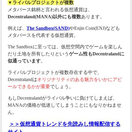
▼ライバルプロジェクトが複数
メタバース銘柄と言われる仮想通貨は、
Decentraland(MANA)以外にも複数
あります。
例えば、
The Sandbox(SAND)
やEnjin Coin(ENJ)なども
メタバースを代表する仮想通貨。
The Sandboxに至っては、仮想空間内でゲームを楽しん
だり土地を所有したりという
ゲーム性もDecentralandに
似通っています
。
ライバルプロジェクトが複数存在する中で、
Decentralandは
オリジナリティのある魅力をいかにアピ
ールできるかが重要
でしょう。
もしDecentralandがライバル争いに負けてしまえば、
MANAの価格が低迷してしまうことにもなりかねませ
ん。
＞＞仮想通貨トレンドを先読みし情報配信する
サイト