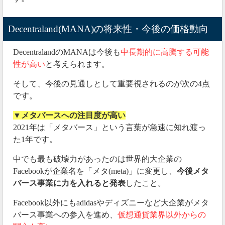
Decentraland(MANA)の将来性・今後の価格動向
DecentralandのMANAは今後も
中長期的に高騰する可能
性が高い
と考えられます。
そして、今後の見通しとして重要視されるのが次の4点
です。
▼メタバースへの注目度が高い
2021年は「メタバース」という言葉が急速に知れ渡っ
た1年です。
中でも最も破壊力があったのは世界的大企業の
Facebookが企業名を「メタ(meta)」に変更し、
今後メタ
バース事業に力を入れると発表
したこと。
Facebook以外にもadidasやディズニーなど大企業がメタ
バース事業への参入を進め、
仮想通貨業界以外からの