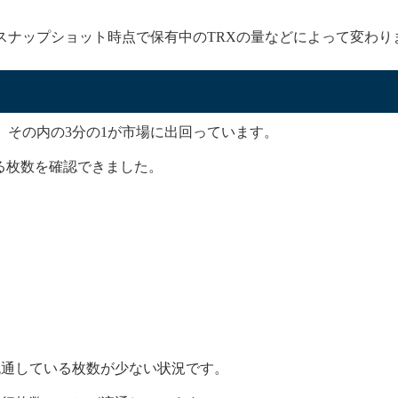
、スナップショット時点で保有中のTRXの量などによって変わり
Nで、その内の3分の1が市場に出回っています。
っている枚数を確認できました。
流通している枚数が少ない状況です。