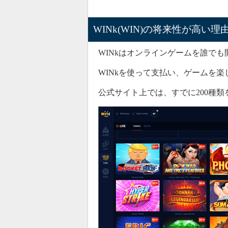
WINk(WIN)の将来性が高い理
WINkはオンラインゲームを誰で
WINkを使って支払い、ゲームを楽
公式サイト上では、すでに200種