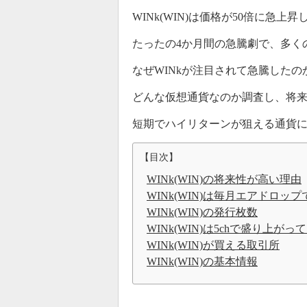
WINk(WIN)は価格が50倍に急
たったの4か月間の急騰劇で、多く
なぜWINkが注目されて急騰した
どんな仮想通貨なのか調査し、将
短期でハイリターンが狙える通貨
【目次】
WINk(WIN)の将来性が高い理由
WINk(WIN)は毎月エアドロッ
WINk(WIN)の発行枚数
WINk(WIN)は5chで盛り上が
WINk(WIN)が買える取引所
WINk(WIN)の基本情報