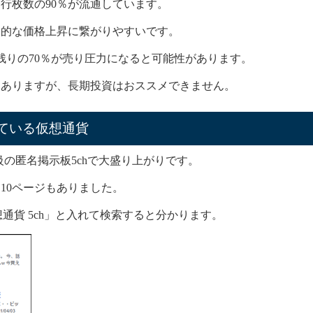
行枚数の90％が流通しています。
期的な価格上昇に繋がりやすいです。
は残りの70％が売り圧力になると可能性があります。
にありますが、長期投資はおススメできません。
がっている仮想通貨
最大級の匿名掲示板5chで大盛り上がりです。
10ページもありました。
 仮想通貨 5ch」と入れて検索すると分かります。