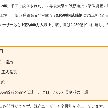
12年
に米国で設立された、世界最大級の仮想通貨（暗号資産）
に上場し、仮想通貨業界で初めて
S&P500構成銘柄
に選出された
みユーザー数は
1億2,000万人以上
、取引量は
2,950億ドル
に達し、
由
ビス開始
を正式発表
ス終了
TX破綻後の市況低迷）、グローバル人員削減の一環
の新規口座開設ができず、既存ユーザーも全機能が停止しています。