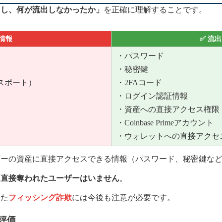
出し、何が流出しなかったか」
を正確に理解することです。
情報
✅ 流
・パスワード
・秘密鍵
スポート）
・2FAコード
・ログイン認証情報
・資産への直接アクセス権限
・Coinbase Primeアカウント
・ウォレットへの直接アクセ
ザーの資産に直接アクセスできる情報（パスワード、秘密鍵な
を直接奪われたユーザーはいません
。
した
フィッシング詐欺
には今後も注意が必要です。
と評価