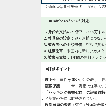
Coinbaseは事件発覚後、迅速か
■Coinbaseの5つの対応
1. 身代金支払いの拒否：
2,000万
2. 報奨金の設定：
犯人逮捕につなが
3. 被害者への全額補償：
詐欺で資金
4. 組織改革：
米国内に新しいカスタ
5. 被害者支援：
1年間の無料クレジ
■評価ポイント
・
透明性：
事件を速やかに公表し、詳
・
顧客保護：
ユーザー資産は無事で、
・
「ハッキング被害ゼロ」の評価維持
ティ基盤の評価は維持されている
・
規制当局の調査：
SEC（米国証券取