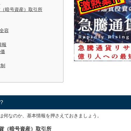
？
通貨（暗号資産）取引所
の全容
情報
評価
体制
は？
ス）とは何なのか、基本情報を押さえておきましょう。
想通貨（暗号資産）取引所