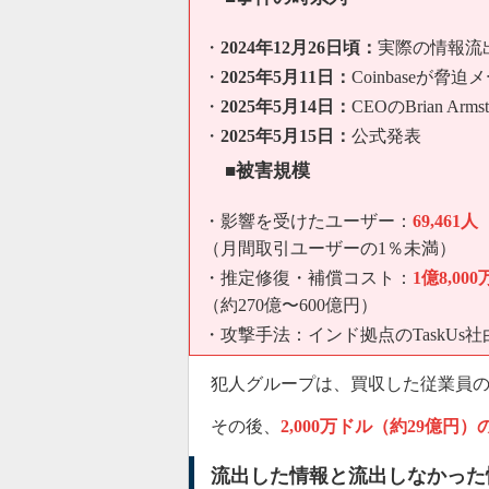
・
2024年12月26日頃：
実際の情報流
・
2025年5月11日：
Coinbaseが脅
・
2025年5月14日：
CEOのBrian A
・
2025年5月15日：
公式発表
■被害規模
・影響を受けたユーザー：
69,461人
（月間取引ユーザーの1％未満）
・推定修復・補償コスト：
1億8,00
（約270億〜600億円）
・攻撃手法：インド拠点のTaskU
犯人グループは、買収した従業員
その後、
2,000万ドル（約29億円
流出した情報と流出しなかった