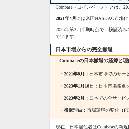
Coinbase（コインベース）とは、
20
2021年4月
には米国NASDAQ市場
2025年第3四半期時点で、検証済
ています。
日本市場からの完全撤退
Coinbaseの日本撤退の経緯と理
・
2021年8月：
日本市場でのサー
・
2023年1月18日：
日本市場撤退
・
2023年2月：
日本での全サービ
・
撤退理由：
市場環境の変化（F
現在、日本居住者はCoinbase