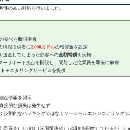
つ透明性の高い対応を行いました。
ドルの要求を断固拒否
る情報提供者に
2,000万ドル
の報奨金を設定
を送金してしまった顧客への
全額補償
を実施
マーサポート拠点を開設し、関与した従業員を即座に解雇
ットモニタリングサービスを提供
細な情報を開示
直接的な損失は発生せず
：
技術的なハッキングではなくソーシャルエンジニアリングで
引委員会）とDOJ（米国司法省）が調査を開始しているが、Coi