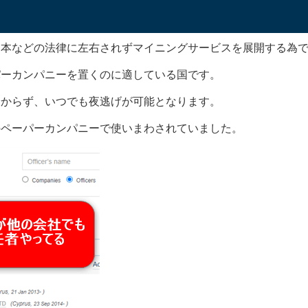
て警告。
https://t.co/XJiZ2OQeeN
は必要なライセンスを取得しておらず、また、ポンジスキーム
日本などの法律に左右されずマイニングサービスを展開する為
います。
#マイニングシティ
#ビットコインボルト
#BTCV
師 ㊙️ (@bit_weapon)
September 20, 2020
パーカンパニーを置くのに適している国です。
分からず、いつでも夜逃げが可能となります。
のペーパーカンパニーで使いまわされていました。
ンの法律を無視して運営が行われており、ポンジスキームとい
。
が半減した
グシティがマイニングを行っているビットコインボルトは、価
、マイニングシティの報酬が半分になったことを意味します。