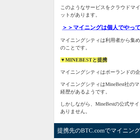
このようなサービスをクラウドマ
多くの方
ットがあります。
当サイト
＞＞マイニングは個人でやっ
れていま
マイニングシティは利用者から集
もっと判
のことです。
▼MINEBESTと提携
配当が5分
2020年10月26日
マイニングシティはポーランドの企業
マイニング
マイニングシティはMineBest社の
原因は配
経歴があるようです。
しかしながら、MineBestの公
ありません。
提携先のBTC.comでマイニ