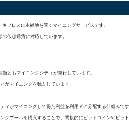
 Vault Explorerで確認してみると、たしかに
Binance Poolの文字を確
ty)とは、キプロスに本拠地を置くマイニングサービスです。
類の仮想通貨に対応しています。
種類ともマイニングシティが発行しています。
ティがマイニングを独占しています。
がらバイナンスの公式からBTCVのマイニングを開始したとい
まです。
シティがマイニングして得た利益を利用者に分配する仕組みで
表を受けてビットコインボルト(BTCV)の価格は一時的に高
す。
ニングプールを購入することで、間接的にビットコインやビッ
妙化する投資詐欺において相当な知識を持つ「
投資詐欺のエキ