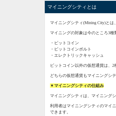
Bitcoin
マイニングシティとは
マイニングシティ(Mining Ci
マイニングの対象は今のところ3種
・ビットコイン
・ビットコインボルト
・エレクトリックキャッシュ
ビットコイン以外の仮想通貨は、2
どちらの仮想通貨もマイニングシ
しかしな
▼マイニングシティの仕組み
不明
のま
マイニングシティは、マイニング
なおこの発
していま
利用者はマイニングシティのマイ
できます。
最近は巧