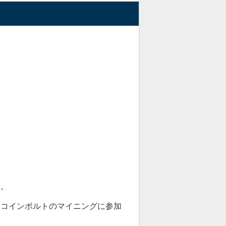
認
できました。
う発表はされておらず、
真偽は
す。
騰しましたが、現在は再び下落
トコインボルトのマイニングに参加
スパート
」もいたりします。