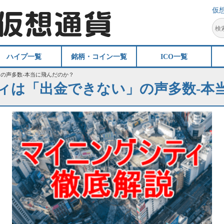
仮
ハイプ一覧
銘柄・コイン一覧
ICO一覧
の声多数-本当に飛んだのか？
ィは「出金できない」の声多数-本