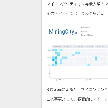
マイニングシティは世界最大級のマイ
そのBTC.comでは、どのぐらい
今まで配
能性があ
もともと
がなく価
このまま
ます。
フィリピン
2020年09月24日
BTC.comによると、マイニングシ
マイニン
この事実よって、客観的にマイニ
フィリ