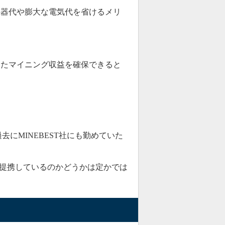
機器代や膨大な電気代を省けるメリ
いるようです。
済んだ」
という口コミが寄せら
したマイニング収益を確保できると
ません。
過去にMINEBEST社にも勤めていた
す。
に提携しているのかどうかは定かでは