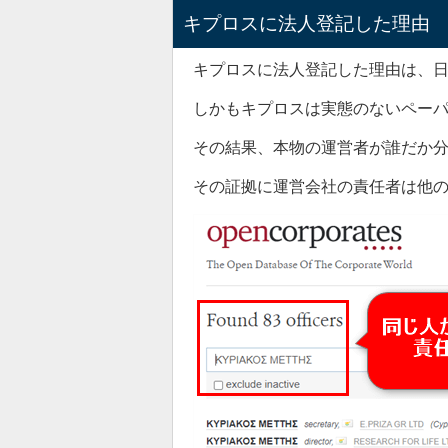
つい
キプロスに法人登記した理由
同社
キプロスに法人登記した理由は、
して
— おまる
しかもキプロスは実態のないペー
その結果、本物の運営者が誰だか
その証拠に運営会社の責任者は他
フィリピ
ています
数日で報酬
2020年08月26日
マイニン
要するに