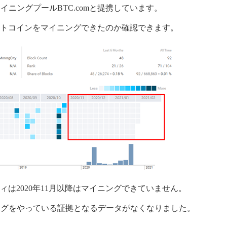
ニングプールBTC.comと提携しています。
ビットコインをマイニングできたのか確認できます。
当として受け取ってきたビットコインボルトが売られ続けてい
ります。
ビットコインやイーサリアムのように利用価値がある仮想通貨
格が上がる要素が見当たりません。
ではマイニングシティの損益分岐点を下回り、やればやるほど
証券取引委員会から警告
ティは2020年11月以降はマイニングできていません。
グシティはフィリピン証券取引委員会から警告を受けました。
ングをやっている証拠となるデータがなくなりました。
ピン証券取引委員会が、Bitcoin Vaultのクラウドマイニングサー