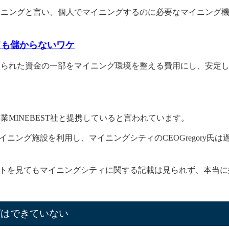
イニングと言い、個人でマイニングするのに必要なマイニング
が
返金方法に関する相談、悪質な業者かどうか調査依頼
をして
にも実際に相談した方から
「希望が見えた」「詐欺に遭わずに
ても儲からないワケ
す。
められた資金の一部をマイニング環境を整える費用にし、安定
断材料が欲しいという方は、一度相談してみてもいいかもしれ
の1以下に激減
MINEBEST社と提携していると言われています。
シティは配当が8月から2か月間で5分の1以下に減りました。
マイニング施設を利用し、マイニングシティのCEOGregory氏は
当として支払われるビットコインボルトが暴落しているからで
式サイトを見てもマイニングシティに関する記載は見られず、本当
ングはできていない