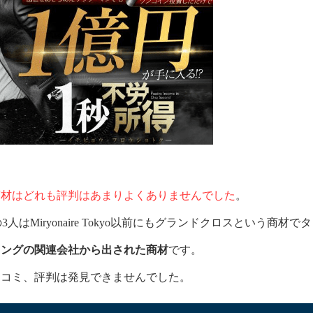
。
商材はどれも評判はあまりよくありませんでした
。
人はMiryonaire Tokyo以前にもグランドクロスという商材
リングの関連会社から出された商材
です。
口コミ、評判は発見できませんでした。