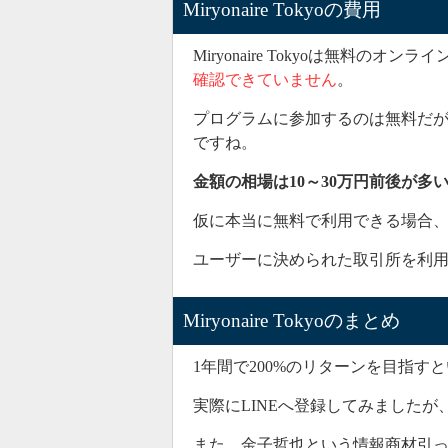
Miryonaire Tokyoの費用
Miryonaire Tokyoは無料の
確認できていません
。
プログラムに参加するのは無料だ
ですね。
金額の相場は10～30万円前後が多
仮に本当に無料で利用できる場合
ユーザーに決められた取引所を利
Miryonaire Tokyoのまとめ
1年間で200%のリターンを目指すという
実際にLINEへ登録してみましたが
また、金子哲也という情報商材引