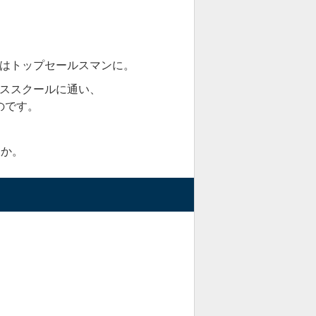
にはトップセールスマンに。
ススクールに通い、
のです。
うか。