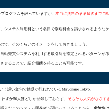
オンラインプログラムを謡っていますが、
本当に無料のまま最後まで自
が、システム利用料という名目で別途料金を請求されるような
い
ので、そのくらいのイメージをしておきましょう。
、自動売買システムを利用する取引所を指定されるパターンが
用させることで、紹介報酬を得ることも可能です。
謳い文句で勧誘が行われているMiryonaire Tokyo。
、わずか50人ほどしか登録しておらず、
そもそも人気がなさす
っ張りだこのシステム開発者が関わっていることから、
危険性