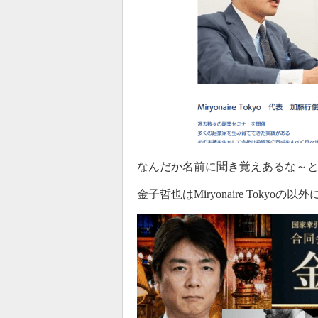
なんだか名前に聞き覚えあるな～
金子哲也はMiryonaire Tokyoの以外