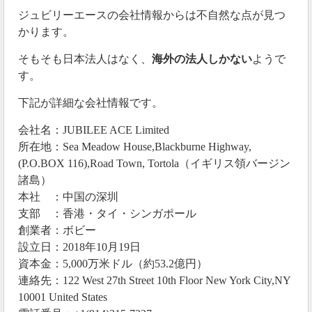
ジュビリーエースの会社情報からは不自然な点が見つ
2020年11月11日
かります。
最短だと12月5日で出金できる
そもそも日本法人はなく、
海外の法人しかない
ようで
す。
ジュビリーエースが本当に11月末に出金再開したとし
ても、出金完了は最短で12月5日になるでしょう。
下記が詳細な会社情報です。
その理由は出金申請を行ってから、出金完了まで数日
会社名：JUBILEE ACE Limited
かかるルールになっているからです。
所在地：Sea Meadow House,Blackburne Highway,
(P.O.BOX 116),Road Town, Tortola（イギリス領バージン
・毎月1日~15日までに出金申請した場合、16日〜から5
諸島）
営業日〜7営業日で着金
本社 ：中国の深圳
・毎月16日~月末までに出金申請した場合、1日〜から5
支部 ：香港・タイ・シンガポール
営業日〜7営業日で着金
創業者：ボビー
もしも11月末に出金申請ができなかったら、出金でき
設立日：2018年10月19日
る年末まで伸びます。
資本金：5,000万米ドル（約53.2億円）
連絡先：122 West 27th Street 10th Floor New York City,NY
10001 United States
2020年10月08日