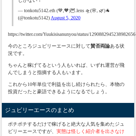
しかない！
— tonkotu5142.eth (💙,🧡)🦉.lens 🛸(🌸, 🌿)🐐
(@tonkotu5142)
August 5, 2020
https://twitter.com/Yuukisisanunyou/status/1290882945238982656
今のところジュビリーエースに対して
賛否両論
ある状
況です。
ちゃんと稼げてるという人もいれば、いずれ運営が飛
んでしまうと指摘する人もいます。
これから10年単位で利益を出し続けられたら、本物の
投資だったと豪語できるようになるでしょう。
ジュビリーエースのまとめ
ポチポチするだけで稼げると絶大な人気を集めたジュ
ビリーエースですが、
実態は怪しく紹介者を出さなけ