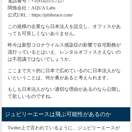
電話番号：+1(914)315-7227
出金再開を延期
関係会社：AQUA Labs
公式URL：https://jubileeace.com/
ジュビリーエースは出金再開を11月下旬まで延期して
います。
この規模の企業なら日本法人を設立し、オフィスがあ
っても可笑しくないありません。
https://twitter.com/toushisagiii/status/1313817429873553408
昨今は新型コロナウイルス感染症の影響で在宅勤務が
1か月以上も出金できない状況を続けるのは非常に不親
流行っているとはいえ、レンタルオフィスさえないの
切な対応ですね。
は不思議ではないでしょうか。
もはや運営が飛ぼうとしていると言われても仕方がな
ここまで大々的に日本で広めているのに日本法人がな
い状況になっています。
いということは、何か裏があると考えられます。
もしも日本法人がない適切な理由があるのなら公開し
て欲しいものですね。
ジュビリーエースは飛ぶ可能性があるのか
Twitter上で言われているように、ジュビリーエースが