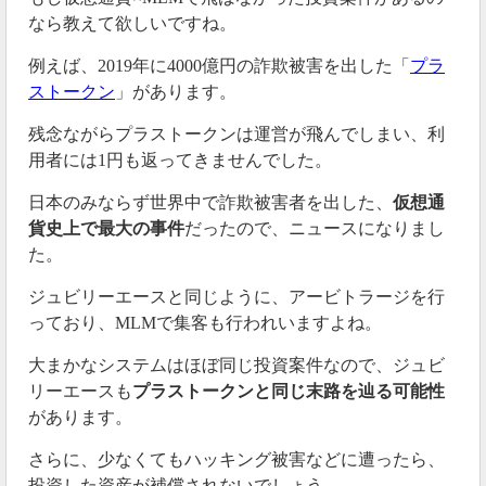
がなさそうです。
なら教えて欲しいですね。
実際に出金するには、ビットコインをアクアナイト
例えば、2019年に4000億円の詐欺被害を出した「
プラ
(AQN)に換金する必要があります。
ストークン
」があります。
次にアクアナイト(AQN)はアクアウォレットから取引
残念ながらプラストークンは運営が飛んでしまい、利
所に出金できます。
用者には1円も返ってきませんでした。
出金方法が複雑になったので、簡単にやり方をまとめ
日本のみならず世界中で詐欺被害者を出した、
仮想通
ました。
貨史上で最大の事件
だったので、ニュースになりまし
た。
①JAからアクアウォレットにBTCを送金
②アクアウォレットでBTCをAQNに換金
ジュビリーエースと同じように、アービトラージを行
③AQNを外部の取引所に出金
っており、MLMで集客も行われいますよね。
④AQNを売って好きな仮想通貨に換える
※JA＝ジュビリーエース
大まかなシステムはほぼ同じ投資案件なので、ジュビ
リーエースも
プラストークンと同じ末路を辿る可能性
また、2週間ごとに1％ずつしか出金できない制限が掛
があります。
けられています。
さらに、少なくてもハッキング被害などに遭ったら、
▼出金スケジュール
投資した資産が補償されないでしょう。