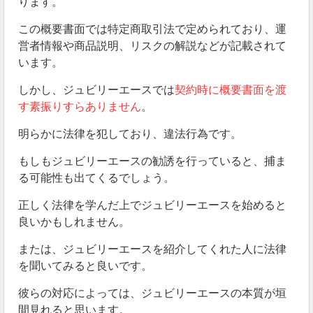
ります。
ジュビリーエースは出金申請を行っても予定通りに着
金しない状況が続いています。
この概要書面では特定商取引法で定められており、運
営者情報や商品説明、リスクの解説などが記載されて
います。
しかし、ジュビリーエースでは
契約時に概要書面を渡
す素振りすらありません
。
明らかに法律を犯しており、違法行為です。
もしもジュビリーエースの勧誘を行っていると、捕ま
る可能性も出てくるでしょう。
※引用ツイートはこちら
正しく法律を学んだ上でジュビリーエースを始めると
良いかもしれません。
一部の利用者は着金できていますが、多くの利用者は
着金できていません。
または、ジュビリーエースを紹介してくれた人に法律
を聞いてみると良いです。
このままではいつになっても元本回収すら終わらない
利用者がほとんどです。
彼らの対応によっては、ジュビリーエースの本質が垣
間見れると思います。
もはや運営はいつかは飛ぶつもりで適当に対応してい