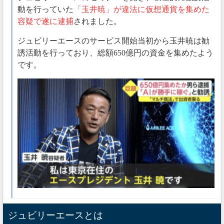
動を行っていた
「玉井暁」が違法に仮想通貨を集めた
容疑で遂に逮捕
されました。
ジュビリーエースのサービス開始当初から玉井暁は勧
誘活動を行っており、総額650億円の資金を集めたよう
です。
玉井暁は“マルチのカリスマ”という異名を持ちこれま
ジュビリーエースとは
でに数々のマルチ商法で成功してきましたが、
以前勧