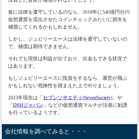
仮に法律を遵守しているのなら、2018年に540億円分の
仮想通貨を流出させたコインチェックみたいに損失を
補償してくれるかもしれません。
しかし、ジュビリーエースは法律を遵守していないの
で、補償は期待できません。
それでも現状は利益が出ており、出金もできる状況で
はあります。
もしジュビリーエースに投資をするなら、運営が飛ぶ
かもしれない危険性を踏まえた上でやりましょう。
上記の調子でいくと、全額返金に1年以上かかりそうで
2023年現在は「
セブンソサエティ(SevenSociety)
」や
すね。
「
DSHジャパン
」などの仮想通貨マルチが活発に勧誘
それまでにジュビリーエースは音信不通となり、飛ん
を行っているようです。
でしまうでしょうね。
会社情報を調べてみると・・・
＞＞アクアウォレットの使い方