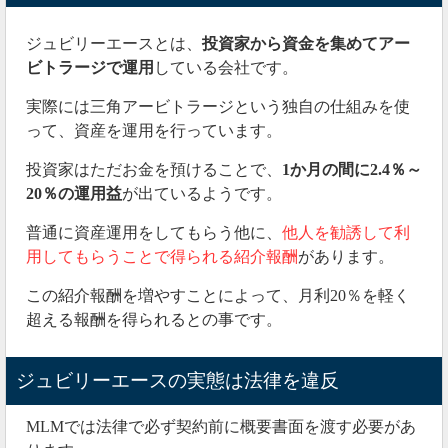
誘を行っていたビットクラブも運営者が逮捕
されると
いう結末を迎えています。
ジュビリーエースとは、
投資家から資金を集めてアー
ビトラージで運用
している会社です。
ジュビリーエースはポンジスキームではないかと噂さ
れていたので、今回の逮捕を受けて真相が解明される
実際には三角アービトラージという独自の仕組みを使
ことを願うばかりです。
って、資産を運用を行っています。
ちなみに最近は自動売買ツールを利用して、投資詐欺
投資家はただお金を預けることで、
1か月の間に2.4％～
被害金の回収を目指す方も増えています。
20％の運用益
が出ているようです。
中でも「
XANK
」は利用者からの評判も上々。
普通に資産運用をしてもらう他に、
他人を勧誘して利
用してもらうことで得られる紹介報酬
があります。
私も個人的に試してみましたが、
3か月で602万円の利
益を実現
してくれました。
この紹介報酬を増やすことによって、月利20％を軽く
超える報酬を得られるとの事です。
実力は認める他ないなと思っているところです。
ジュビリーエースの実態は法律を違反
2021年02月26日
出金申請しても着金せず・・・
MLMでは法律で必ず契約前に概要書面を渡す必要があ