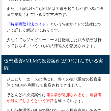
るでしょうね。
また、上記以外にもMLMは問題を起こしやすい為に法
律で規制されている集客方法です。
本当に全額を返金する気があるのなら、謝罪会見の1つ
でもやるはずだと思います。
「
特定商取引法ガイド
」というWebサイトで法律につ
いて詳しく解説してあります。
もし元本回収ができても、その間にビットコインに投
資できていたら資産は3倍以上に増やせていたので、大
少なくてもジュビリーエースは徹底した法令順守は行
きな機会損失となります。
っておらず、いくつもの法律違反が散見されます。
2021年01月18日
仮想通貨×MLMの投資案件は99％飛んでいる実
出金までの流れまとめ
態
先に結論から言うと、すでにジュビリーエースは飛ん
ジュビリーエースの他にも、多くの仮想通貨の投資案
だも同然です。
件でMLMを利用して集客されてきました。
少しずつ出金できたとしても、運営が飛ぶ最終段階に
ほとんどの投資案件は
運営者が逮捕されるか、運営者
入っています。
が飛んでしまうという末路
を辿っています。
今は厳重な出金制限がかけられ、鼻から出金させる気
もし仮想通貨×MLMで飛ばなかった投資案件があるの