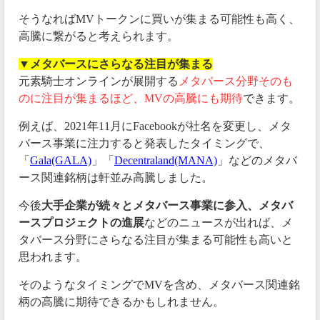
そうなればMVトークンに買いが集まる可能性も高く、
高騰に繋がると考えられます。
▼メタバースにさらなる注目が集まる
元素騎士オンラインが展開する
メタバース分野そのも
のに注目が集まるほど、MVの高騰にも期待
できます。
例えば、2021年11月にFacebookが社名を変更し、メタ
バース事業に注力すると発表したタイミングで、
「
Gala(GALA)
」「
Decentraland(MANA)
」などのメタバ
ース関連銘柄は軒並み高騰しました。
今後
大手企業が続々とメタバース事業に参入、メタバ
ースプロジェクトの進展
などのニュースが出れば、メ
タバース分野にさらなる注目が集まる可能性も高いと
思われます。
そのようなタイミングでMVを含め、メタバース関連銘
柄の高騰に期待できるかもしれません。