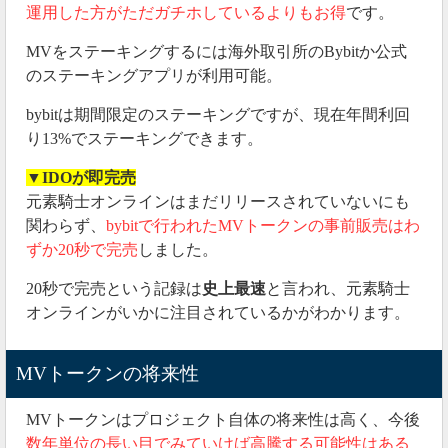
運用した方がただガチホしているよりもお得
です。
MVをステーキングするには海外取引所のBybitか公式
のステーキングアプリが利用可能。
bybitは期間限定のステーキングですが、現在年間利回
り13%でステーキングできます。
▼IDOが即完売
元素騎士オンラインはまだリリースされていないにも
関わらず、
bybitで行われたMVトークンの事前販売はわ
ずか20秒で完売
しました。
20秒で完売という記録は
史上最速
と言われ、元素騎士
オンラインがいかに注目されているかがわかります。
MVトークンの将来性
MVトークンはプロジェクト自体の将来性は高く、今後
数年単位の長い目でみていけば高騰する可能性はある