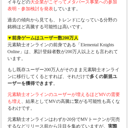
イキなどの
大企業がこぞってメタバース事業への参加
表明・参加検討を発表
しています。
過去の傾向から見ても、トレンドになっている分野の
銘柄ほど高騰する可能性は高いです。
▼
前身ゲームはユーザー数200万人
元素騎士オンラインの前身である「Elemental Knights
Online」は、累計登録者数が200万人以上とも言われて
います。
もし既存ユーザー200万人がそのまま元素騎士オンライ
ンに移行してくるとすれば、それだけで
多くの新規ユ
ーザーを獲得できます
。
元素騎士オンラインのユーザーが増えるほどMVの需要
も増え
、結果としてMVの高騰に繋がる可能性も高くな
るわけです。
元素騎士オンラインはわずか20分でMVトークンが完売
するなどリリース前から注目を集めていますが、
実際