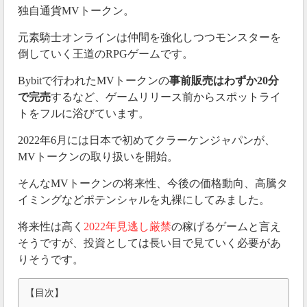
独自通貨MVトークン。
元素騎士オンラインは仲間を強化しつつモンスターを
倒していく王道のRPGゲームです。
Bybitで行われたMVトークンの
事前販売はわずか20分
で完売
するなど、ゲームリリース前からスポットライ
トをフルに浴びています。
2022年6月には日本で初めてクラーケンジャパンが、
MVトークンの取り扱いを開始。
そんなMVトークンの将来性、今後の価格動向、高騰タ
イミングなどポテンシャルを丸裸にしてみました。
将来性は高く
2022年見逃し厳禁
の稼げるゲームと言え
そうですが、投資としては長い目で見ていく必要があ
りそうです。
【目次】