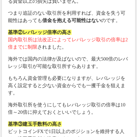
る資金以上の損失は負いません。
つまり追証のない取引所を利用すれば、資金を失う可
能性はあっても
借金を抱える可能性はない
のです。
基準②レバレッジ倍率の高さ
国内取引所は法改正によってレバレッジ取引の倍率は2
倍までに制限
されました。
海外では国内の法律が及ばないので、最大500倍のレバ
レッジ取引が可能な取引所すらあります。
もちろん資金管理も必要になりますが、レバレッジを
高く設定すると少ない資金からでも一攫千金を狙えま
す。
海外取引所を使うにしてもレバレッジ取引の倍率は10
倍～20倍に抑えておくといいでしょう。
基準③建玉手数料の高さ
ビットコインFXで1日以上のポジションを維持する人