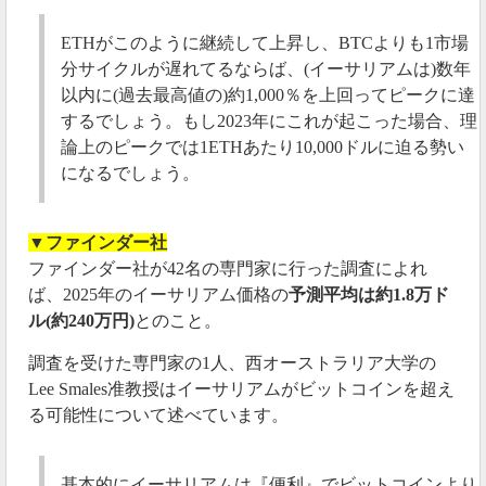
ETHがこのように継続して上昇し、BTCよりも1市場
分サイクルが遅れてるならば、(イーサリアムは)数年
以内に(過去最高値の)約1,000％を上回ってピークに達
するでしょう。もし2023年にこれが起こった場合、理
論上のピークでは1ETHあたり10,000ドルに迫る勢い
になるでしょう。
▼ファインダー社
ファインダー社が42名の専門家に行った調査によれ
ば、2025年のイーサリアム価格の
予測平均は約1.8万ド
ル(約240万円)
とのこと。
調査を受けた専門家の1人、西オーストラリア大学の
Lee Smales准教授はイーサリアムがビットコインを超え
る可能性について述べています。
基本的にイーサリアムは『便利』でビットコインより